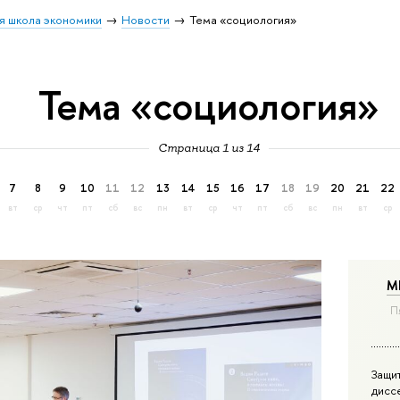
я школа экономики
Новости
Тема «социология»
Тема «социология»
Страница 1 из 14
7
8
9
10
11
12
13
14
15
16
17
18
19
20
21
22
вт
ср
чт
пт
сб
вс
пн
вт
ср
чт
пт
сб
вс
пн
вт
ср
М
П
Защи
дисс