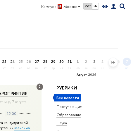
Кампус в
Москве
РУС
EN
23
24
25
26
27
28
29
30
31
1
2
3
4
5
6
7
чт
пт
сб
вс
пн
вт
ср
чт
пт
сб
вс
пн
вт
ср
чт
пт
Август 2026
2
РУБРИКИ
ЕРОПРИЯТИЯ
Все новости
ятница, 7 августа
Поступающим
12:00
Образование
та кандидатской
Наука
ертации
Максима
Экспертиза