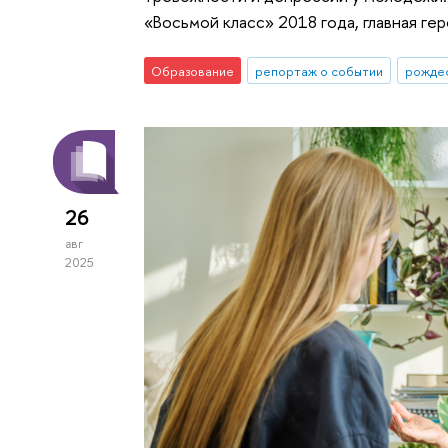
«Восьмой класс» 2018 года, главная ге
Образование
репортаж о событии
рождес
26
авг
2025