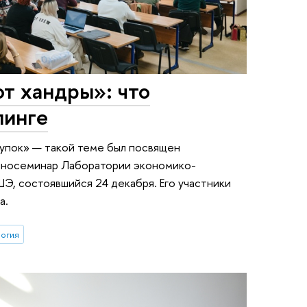
т хандры»: что
пинге
купок» — такой теме был посвящен
иносеминар Лаборатории экономико-
Э, состоявшийся 24 декабря. Его участники
а.
огия