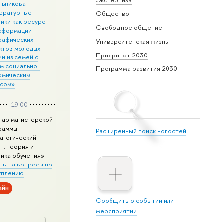
льникова
ературные
Общество
ики как ресурс
Свободное общение
сформации
рафических
Университетская жизнь
ктов молодых
Приоритет 2030
н из семей с
им социально-
Программа развития 2030
омическим
усом»
19:00
нар магистерской
раммы
Расширенный поиск новостей
агогический
н: теория и
тика обучения»:
ты на вопросы по
уплению
айн
Сообщить о событии или
мероприятии