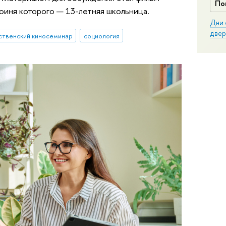
По
роиня которого — 13-летняя школьница.
Дни 
двер
твенский киносеминар
социология