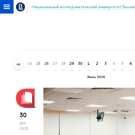
Национальный исследовательский университет Высша
21
22
23
24
25
26
27
28
29
30
1
2
3
4
5
6
вс
пн
вт
ср
чт
пт
сб
вс
пн
вт
ср
чт
пт
сб
вс
пн
Июль 2026
30
дек
2025