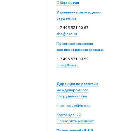
Общежития
Управление размещения
студентов
+ 7 495 531 00 67
sho@hse.ru
Приемная комиссия
для иностранных граждан
+ 7 495 531 00 59
inter@hse.ru
Дирекция по развитию
международного
сотрудничества
inter_coop@hse.ru
Карта зданий
Проложить маршрут
Пресс-служба ВШЭ