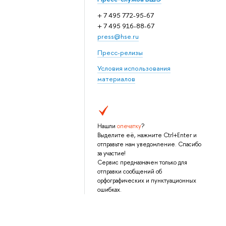
+ 7 495 772-95-67
+ 7 495 916-88-67
press@hse.ru
Пресс-релизы
Условия использования
материалов
Нашли
опечатку
?
Выделите её, нажмите Ctrl+Enter и
отправьте нам уведомление. Спасибо
за участие!
Сервис предназначен только для
отправки сообщений об
орфографических и пунктуационных
ошибках.