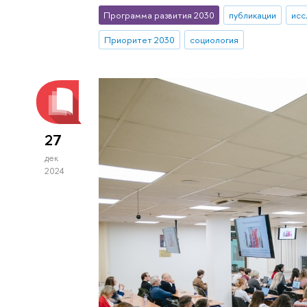
Программа развития 2030
публикации
исс
Приоритет 2030
социология
27
дек
2024