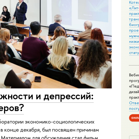
Коте
«Лит
практ
тран
биог
прое
мужчи
низк
экон
стат
Веби
прог
«Пед
дизай
жности и депрессий:
прак
Отве
еров?
пост
онл
боратории экономико-социологических
в конце декабря, был посвящен причинам
 Материалом для обсуждения стал фильм