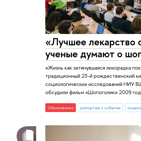
«Лучшее лекарство о
ученые думают о шо
«Жизнь как затянувшаяся лихорадка по
традиционный 23-й рождественский к
социологических исследований НИУ ВШ
обсудили фильм «Шопоголик» 2009 год
Образование
репортаж о событии
социол