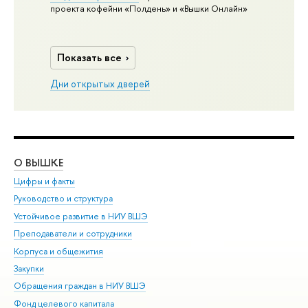
проекта кофейни «Полдень» и «Вышки Онлайн»
Показать все
Дни открытых дверей
О ВЫШКЕ
ОБ
Цифры и факты
Ли
Руководство и структура
Дов
Устойчивое развитие в НИУ ВШЭ
Ол
Преподаватели и сотрудники
При
Корпуса и общежития
Вы
Закупки
При
Обращения граждан в НИУ ВШЭ
Ас
Фонд целевого капитала
До