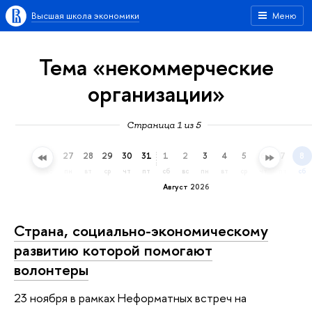
Высшая школа экономики
Меню
Тема «некоммерческие
организации»
Страница 1 из 5
24
25
26
27
28
29
30
31
1
2
3
4
5
6
7
8
пт
сб
вс
пн
вт
ср
чт
пт
сб
вс
пн
вт
ср
чт
пт
сб
Август 2026
Страна, социально-экономическому
развитию которой помогают
волонтеры
23 ноября в рамках Неформатных встреч на