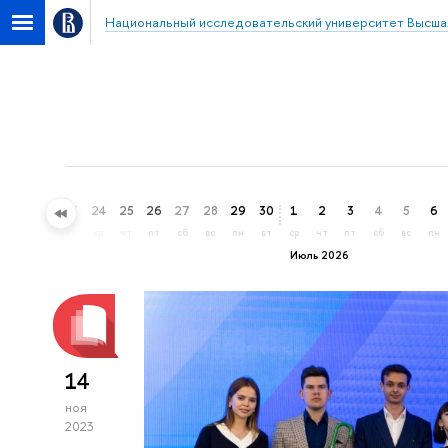
Национальный исследовательский университет Высша
21
22
23
24
25
26
27
28
29
30
1
2
3
4
5
6
вс
пн
вт
ср
чт
пт
сб
вс
пн
вт
ср
чт
пт
сб
вс
пн
Июль 2026
14
ноя
2023