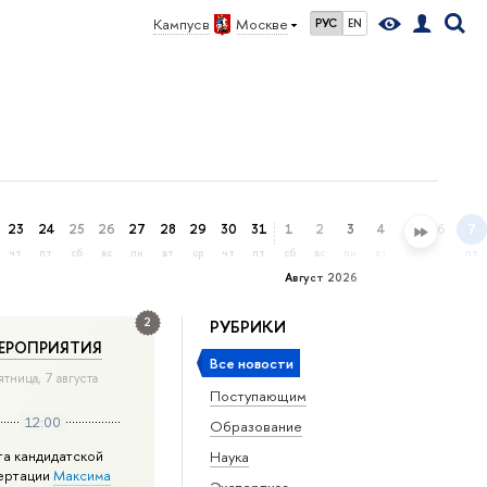
Кампус в
Москве
РУС
EN
23
24
25
26
27
28
29
30
31
1
2
3
4
5
6
7
чт
пт
сб
вс
пн
вт
ср
чт
пт
сб
вс
пн
вт
ср
чт
пт
Август 2026
2
РУБРИКИ
ЕРОПРИЯТИЯ
Все новости
ятница, 7 августа
Поступающим
12:00
Образование
та кандидатской
Наука
ертации
Максима
Экспертиза