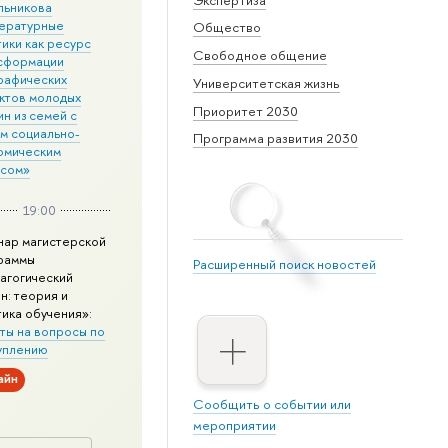
льникова
ературные
Общество
ики как ресурс
Свободное общение
сформации
рафических
Университетская жизнь
ктов молодых
Приоритет 2030
н из семей с
им социально-
Программа развития 2030
омическим
усом»
19:00
нар магистерской
раммы
Расширенный поиск новостей
агогический
н: теория и
тика обучения»:
ты на вопросы по
уплению
айн
Сообщить о событии или
мероприятии