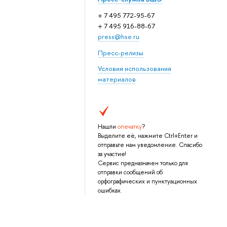
+ 7 495 772-95-67
+ 7 495 916-88-67
press@hse.ru
Пресс-релизы
Условия использования
материалов
Нашли
опечатку
?
Выделите её, нажмите Ctrl+Enter и
отправьте нам уведомление. Спасибо
за участие!
Сервис предназначен только для
отправки сообщений об
орфографических и пунктуационных
ошибках.