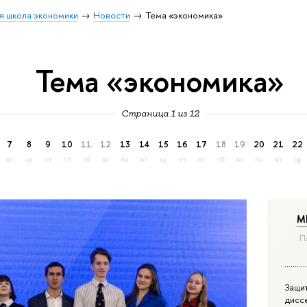
я школа экономики
Новости
Тема «экономика»
Тема «экономика»
Страница 1 из 12
7
8
9
10
11
12
13
14
15
16
17
18
19
20
21
22
вт
ср
чт
пт
сб
вс
пн
вт
ср
чт
пт
сб
вс
пн
вт
ср
М
П
Защи
дисс