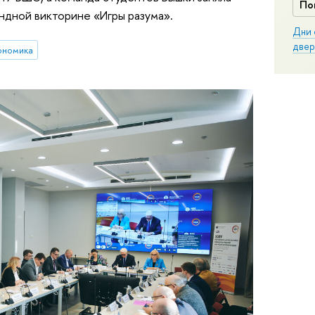
По
ндной викторине «Игры разума».
Дни 
двер
ономика