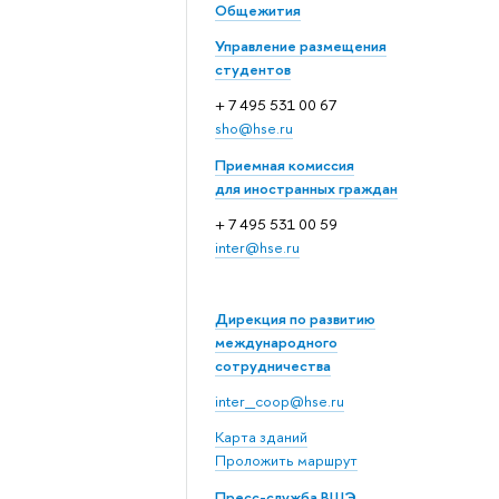
Общежития
Управление размещения
студентов
+ 7 495 531 00 67
sho@hse.ru
Приемная комиссия
для иностранных граждан
+ 7 495 531 00 59
inter@hse.ru
Дирекция по развитию
международного
сотрудничества
inter_coop@hse.ru
Карта зданий
Проложить маршрут
Пресс-служба ВШЭ