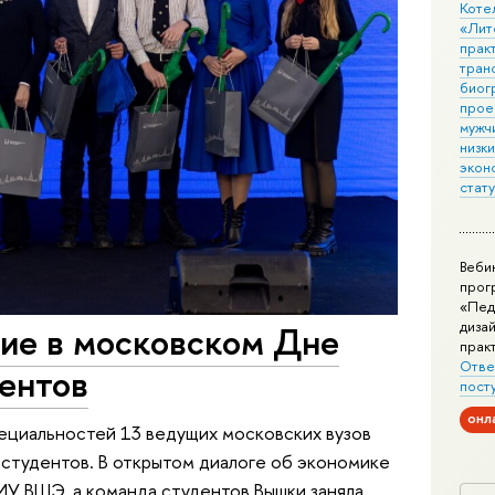
Коте
«Лит
практ
тран
биог
прое
мужчи
низк
экон
стат
Веби
прог
«Пед
дизай
тие в московском Дне
прак
Отве
дентов
пост
онл
ециальностей 13 ведущих московских вузов
 студентов. В открытом диалоге об экономике
ИУ ВШЭ, а команда студентов Вышки заняла