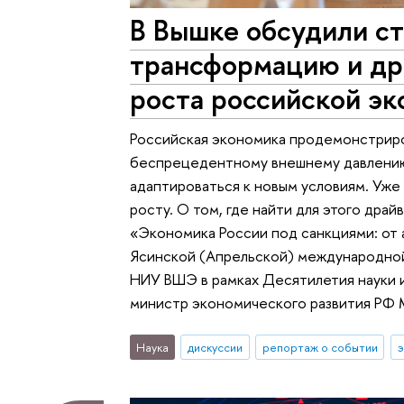
В Вышке обсудили с
трансформацию и др
роста российской э
Российская экономика продемонстриро
беспрецедентному внешнему давлению 
адаптироваться к новым условиям. Уже 
росту. О том, где найти для этого драй
«Экономика России под санкциями: от 
Ясинской (Апрельской) международной
НИУ ВШЭ в рамках Десятилетия науки и
министр экономического развития РФ 
Наука
дискуссии
репортаж о событии
э