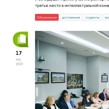
третье место в интеллектуальной кома
Образование
достижения
студенты
эк
17
апр
2023