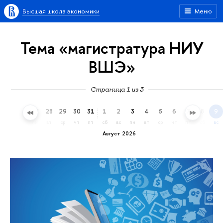
Высшая школа экономики
Меню
Тема «магистратура НИУ
ВШЭ»
Страница 1 из 3
25
26
27
28
29
30
31
1
2
3
4
5
6
7
8
9
сб
вс
пн
вт
ср
чт
пт
сб
вс
пн
вт
ср
чт
пт
сб
вс
Август 2026