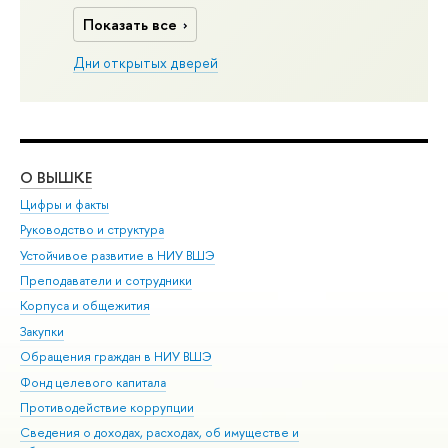
Показать все
Дни открытых дверей
О ВЫШКЕ
ОБ
Цифры и факты
Ли
Руководство и структура
Дов
Устойчивое развитие в НИУ ВШЭ
Ол
Преподаватели и сотрудники
При
Корпуса и общежития
Вы
Закупки
При
Обращения граждан в НИУ ВШЭ
Ас
Фонд целевого капитала
До
Противодействие коррупции
Цен
Сведения о доходах, расходах, об имуществе и
Би