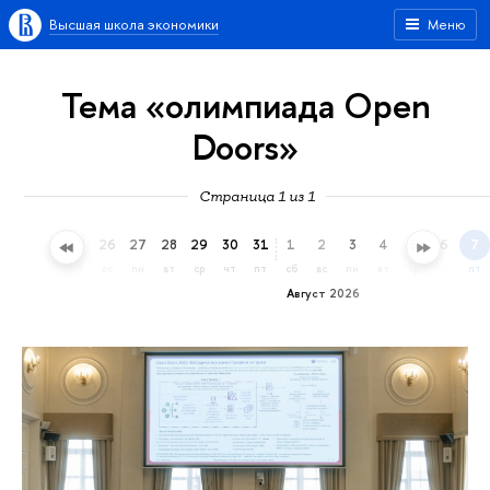
Высшая школа экономики
Меню
Тема «олимпиада Open
Doors»
Страница 1 из 1
23
24
25
26
27
28
29
30
31
1
2
3
4
5
6
7
чт
пт
сб
вс
пн
вт
ср
чт
пт
сб
вс
пн
вт
ср
чт
пт
Август 2026