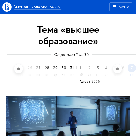
Высшая школа экономики
Меню
Тема «высшее
образование»
Страница 1 из 16
23
24
25
26
27
28
29
30
31
1
2
3
4
5
6
7
чт
пт
сб
вс
пн
вт
ср
чт
пт
сб
вс
пн
вт
ср
чт
пт
Август 2026