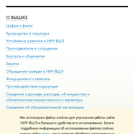
О ВЫШКЕ
ОБ
Цифры и факты
Ли
Руководство и структура
Дов
Устойчивое развитие в НИУ ВШЭ
Ол
Преподаватели и сотрудники
При
Корпуса и общежития
Вы
Закупки
При
Обращения граждан в НИУ ВШЭ
Ас
Фонд целевого капитала
До
Противодействие коррупции
Цен
Сведения о доходах, расходах, об имуществе и
Би
обязательствах имущественного характера
Об
Сведения об образовательной организации
Обр
Людям с ограниченными возможностями здоровья
Мы используем файлы cookies для улучшения работы сайта
Единая платежная страница
НИУ ВШЭ и большего удобства его использования. Более
подробную информацию об использовании файлов cookies
Работа в Вышке
можно найти
здесь
, наши правила обработки персональных