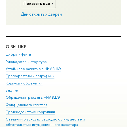
Показать все
Дни открытых дверей
О ВЫШКЕ
ОБ
Цифры и факты
Ли
Руководство и структура
Дов
Устойчивое развитие в НИУ ВШЭ
Ол
Преподаватели и сотрудники
При
Корпуса и общежития
Вы
Закупки
При
Обращения граждан в НИУ ВШЭ
Ас
Фонд целевого капитала
До
Противодействие коррупции
Цен
Сведения о доходах, расходах, об имуществе и
Би
обязательствах имущественного характера
Об