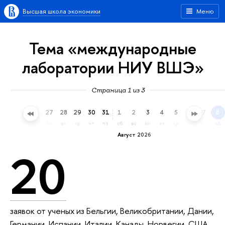
Высшая школа экономики
Меню
Тема «международные
лаборатории НИУ ВШЭ»
Страница 1 из 3
24
25
26
27
28
29
30
31
1
2
3
4
5
6
7
8
пт
сб
вс
пн
вт
ср
чт
пт
сб
вс
пн
вт
ср
чт
пт
сб
Август 2026
20
заявок от ученых из Бельгии, Великобритании, Дании,
Германии, Испании, Италии, Канады, Норвегии, США,