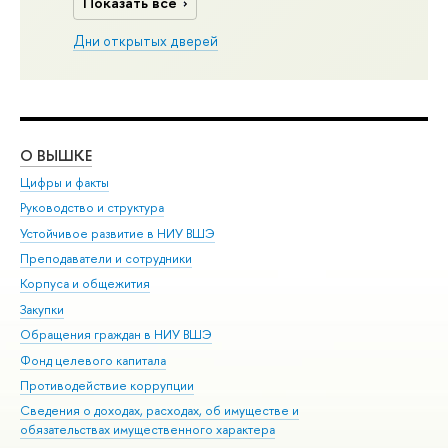
Показать все
Дни открытых дверей
О ВЫШКЕ
ОБ
Цифры и факты
Ли
Руководство и структура
Дов
Устойчивое развитие в НИУ ВШЭ
Ол
Преподаватели и сотрудники
При
Корпуса и общежития
Вы
Закупки
При
Обращения граждан в НИУ ВШЭ
Ас
Фонд целевого капитала
До
Противодействие коррупции
Цен
Сведения о доходах, расходах, об имуществе и
Би
обязательствах имущественного характера
Об