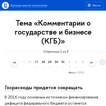
Высшая школа экономики
Меню
Тема «Комментарии о
государстве и бизнесе
(КГБ)»
Страница 1 из 3
22
23
24
25
26
27
28
29
30
31
1
2
3
4
5
6
ср
чт
пт
сб
вс
пн
вт
ср
чт
пт
сб
вс
пн
вт
ср
чт
Август 2026
Госрасходы придется сокращать
В 2016 году основным источником финансирования
дефицита федерального бюджета останется