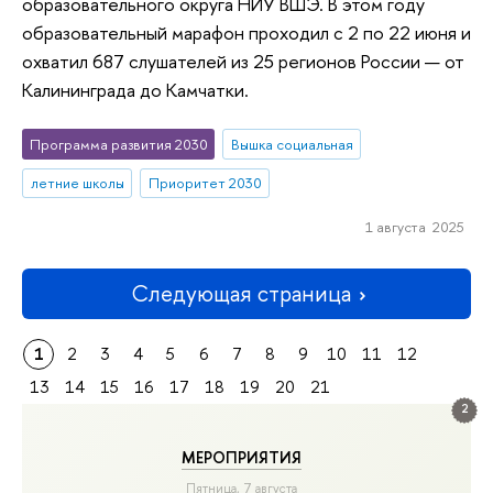
образовательного округа НИУ ВШЭ. В этом году
образовательный марафон проходил с 2 по 22 июня и
охватил 687 слушателей из 25 регионов России — от
Калининграда до Камчатки.
Программа развития 2030
Вышка социальная
летние школы
Приоритет 2030
1 августа 2025
Следующая страница
1
2
3
4
5
6
7
8
9
10
11
12
13
14
15
16
17
18
19
20
21
2
МЕРОПРИЯТИЯ
Пятница, 7 августа