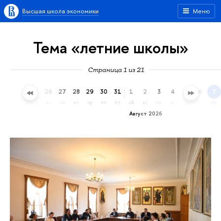
Высшая школа экономики
Меню
Тема «летние школы»
Страница 1 из 21
23
24
25
26
27
28
29
30
31
1
2
3
4
5
6
7
чт
пт
сб
вс
пн
вт
ср
чт
пт
сб
вс
пн
вт
ср
чт
пт
Август 2026