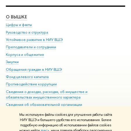
О ВЫШКЕ
ОБ
Цифры и факты
Ли
Руководство и структура
Дов
Устойчивое развитие в НИУ ВШЭ
Ол
Преподаватели и сотрудники
При
Корпуса и общежития
Вы
Закупки
При
Обращения граждан в НИУ ВШЭ
Ас
Фонд целевого капитала
До
Противодействие коррупции
Цен
Сведения о доходах, расходах, об имуществе и
Би
обязательствах имущественного характера
Об
Сведения об образовательной организации
Обр
Людям с ограниченными возможностями здоровья
Мы используем файлы cookies для улучшения работы сайта
Единая платежная страница
НИУ ВШЭ и большего удобства его использования. Более
подробную информацию об использовании файлов cookies
Работа в Вышке
можно найти
здесь
, наши правила обработки персональных