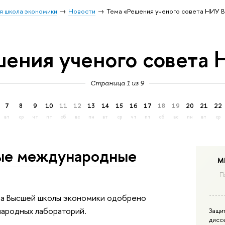
я школа экономики
Новости
Тема «Решения ученого совета НИУ
шения ученого совет
Страница 1 из 9
7
8
9
10
11
12
13
14
15
16
17
18
19
20
21
22
вт
ср
чт
пт
сб
вс
пн
вт
ср
чт
пт
сб
вс
пн
вт
ср
ые международные
М
П
ета Высшей школы экономики одобрено
народных лабораторий.
Защи
дисс