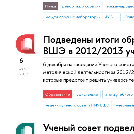
Наука
репортаж о событии
международно
международные лаборатории НИУ ВШЭ
Реше
Подведены итоги об
ВШЭ в 2012/2013 уч
6
6 декабря на заседании Ученого совет
дек
методической деятельности за 2012/2
2013
которые предстоит решить университет
Образование
официально
итоги учебного 
Решения ученого совета НИУ ВШЭ
учебная н
Ученый совет подвел