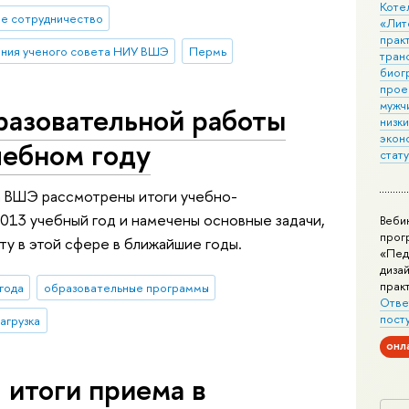
Коте
е сотрудничество
«Лит
практ
ния ученого совета НИУ ВШЭ
Пермь
тран
биог
прое
мужчи
разовательной работы
низк
экон
ебном году
стат
а ВШЭ рассмотрены итоги учебно-
013 учебный год и намечены основные задачи,
Веби
прог
у в этой сфере в ближайшие годы.
«Пед
дизай
прак
года
образовательные программы
Отве
пост
агрузка
онл
 итоги приема в