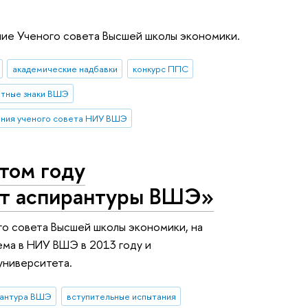
ние Ученого совета Высшей школы экономики.
академические надбавки
конкурс ППС
тные знаки ВШЭ
ния ученого совета НИУ ВШЭ
том году
ат аспирантуры ВШЭ»
го совета Высшей школы экономики, на
ема в НИУ ВШЭ в 2013 году и
университета.
рантура ВШЭ
вступительные испытания