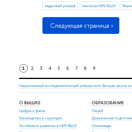
кадровый резерв
кампусы НИУ ВШЭ
Реше
Следующая страница
1
2
3
4
5
6
7
8
9
Национальный исследовательский университет Высшая школа э
О ВЫШКЕ
ОБРАЗОВАНИЕ
Цифры и факты
Лицей
Руководство и структура
Довузовская подготов
Устойчивое развитие в НИУ ВШЭ
Олимпиады