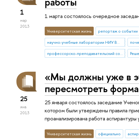
работы
1
1 марта состоялось очередное заседа
мар
2013
Университетская жизнь
репортаж о событии
научно-учебные лаборатории НИУ ВШЭ
поче
профессорско-преподавательский состав
Реше
«Мы должны уже в э
пересмотреть форм
25
25 января состоялось заседание Учено
янв
котором были утверждены правила при
2013
проанализирована работа аспирантуры 
Университетская жизнь
официально
аспи