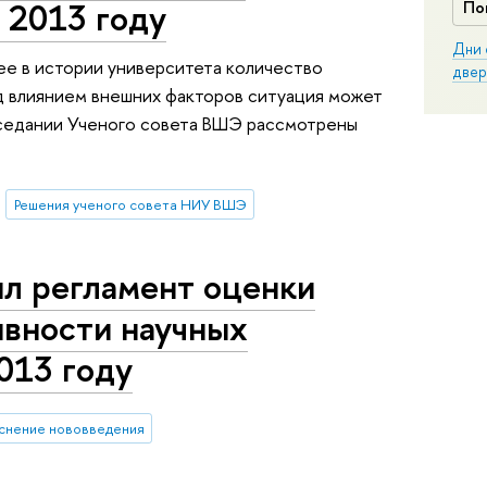
 2013 году
По
Дни 
ее в истории университета количество
двер
д влиянием внешних факторов ситуация может
заседании Ученого совета ВШЭ рассмотрены
Решения ученого совета НИУ ВШЭ
ил регламент оценки
ивности научных
013 году
снение нововведения