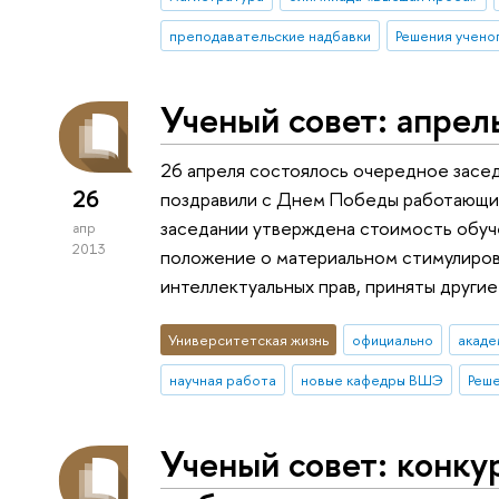
преподавательские надбавки
Решения учено
Ученый совет: апрел
26 апреля состоялось очередное засе
26
поздравили с Днем Победы работающих
заседании утверждена стоимость обуче
апр
2013
положение о материальном стимулиров
интеллектуальных прав, приняты другие
Университетская жизнь
официально
акаде
научная работа
новые кафедры ВШЭ
Реш
Ученый совет: конк