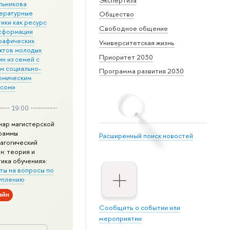
льникова
ературные
Общество
ики как ресурс
Свободное общение
сформации
рафических
Университетская жизнь
ктов молодых
Приоритет 2030
н из семей с
им социально-
Программа развития 2030
омическим
усом»
19:00
нар магистерской
раммы
Расширенный поиск новостей
агогический
н: теория и
тика обучения»:
ты на вопросы по
уплению
айн
Сообщить о событии или
мероприятии