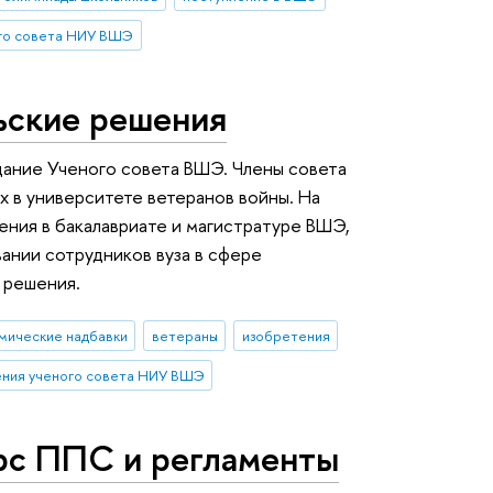
го совета НИУ ВШЭ
ьские решения
дание Ученого совета ВШЭ. Члены совета
 в университете ветеранов войны. На
ния в бакалавриате и магистратуре ВШЭ,
ании сотрудников вуза в сфере
 решения.
мические надбавки
ветераны
изобретения
ения ученого совета НИУ ВШЭ
урс ППС и регламенты