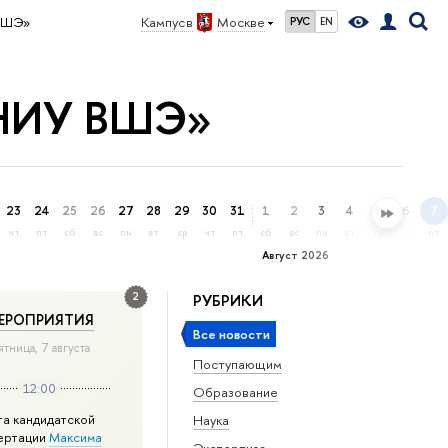
 ВШЭ»
Кампус в
Москве
РУС
EN
а НИУ ВШЭ»
23
24
25
26
27
28
29
30
31
1
2
3
4
5
6
7
чт
пт
сб
вс
пн
вт
ср
чт
пт
сб
вс
пн
вт
ср
чт
пт
Август 2026
2
РУБРИКИ
ЕРОПРИЯТИЯ
Все новости
ятница, 7 августа
Поступающим
12:00
Образование
та кандидатской
Наука
ертации
Максима
Экспертиза