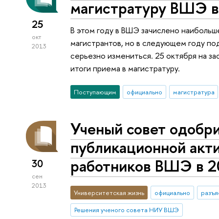
магистратуру ВШЭ в
25
В этом году в ВШЭ зачислено наибольш
окт
магистрантов, но в следующем году по
2013
серьезно измениться. 25 октября на 
итоги приема в магистратуру.
Поступающим
официально
магистратура
Ученый совет одобр
публикационной акт
работников ВШЭ в 2
30
сен
2013
Университетская жизнь
официально
разъя
Решения ученого совета НИУ ВШЭ