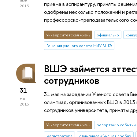
июн
приема в аспирантуру, приняты решения
2013
одобрены несколько положений и регл
профессорско-преподавательского со
Университетская жизнь
официально
конку
Решения ученого совета НИУ ВШЭ
ВШЭ займется аттес
сотрудников
31
31 мая на заседании Ученого совета В
мая
олимпиад, организованных ВШЭ в 2013 
2013
сотрудников университета, приняты др
Университетская жизнь
репортаж о событии
магистратура
олимпиада «Высшая проба»