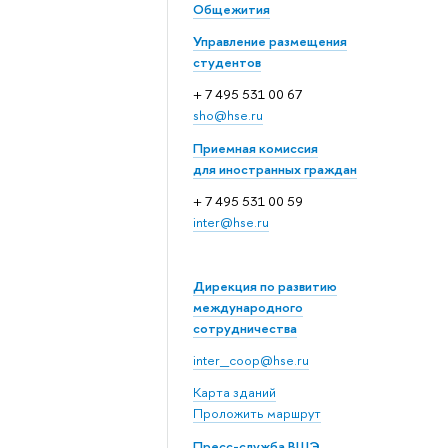
Общежития
Управление размещения
студентов
+ 7 495 531 00 67
sho@hse.ru
Приемная комиссия
для иностранных граждан
+ 7 495 531 00 59
inter@hse.ru
Дирекция по развитию
международного
сотрудничества
inter_coop@hse.ru
Карта зданий
Проложить маршрут
Пресс-служба ВШЭ