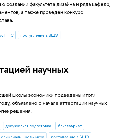
 о создании факультета дизайна и ряда кафедр,
аментов, а также проведен конкурс
става.
рс ППС
поступление в ВШЭ
тацией научных
ысшей школы экономики подведены итоги
году, объявлено о начале аттестации научных
угие решения.
довузовская подготовка
бакалавриат
олимпиады школьников
поступление в ВШЭ