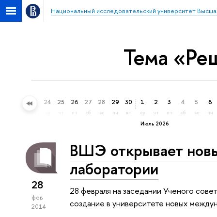
Национальный исследовательский университет Высша
Тема «Ре
21
22
23
24
25
26
27
28
29
30
1
2
3
4
5
6
вс
пн
вт
ср
чт
пт
сб
вс
пн
вт
ср
чт
пт
сб
вс
пн
Июль 2026
ВШЭ открывает нов
лаборатории
28
28 февраля на заседании Ученого сов
фев
создание в университете новых между
2014