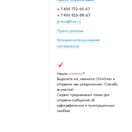
+ 7 495 772-95-67
+ 7 495 916-88-67
press@hse.ru
Пресс-релизы
Условия использования
материалов
Нашли
опечатку
?
Выделите её, нажмите Ctrl+Enter и
отправьте нам уведомление. Спасибо
за участие!
Сервис предназначен только для
отправки сообщений об
орфографических и пунктуационных
ошибках.