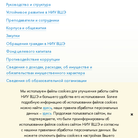
Руководство и структура
Дов
Устойчивое развитие в НИУ ВШЭ
Ол
Преподаватели и сотрудники
При
Корпуса и общежития
Вы
Закупки
При
Обращения граждан в НИУ ВШЭ
Ас
Фонд целевого капитала
До
Противодействие коррупции
Цен
Сведения о доходах, расходах, об имуществе и
Би
обязательствах имущественного характера
Об
Сведения об образовательной организации
Обр
Людям с ограниченными возможностями здоровья
Мы используем файлы cookies для улучшения работы сайта
Единая платежная страница
НИУ ВШЭ и большего удобства его использования. Более
подробную информацию об использовании файлов cookies
Работа в Вышке
можно найти
здесь
, наши правила обработки персональных
данных –
здесь
. Продолжая пользоваться сайтом, вы
✖
Редактору
подтверждаете, что были проинформированы об
© НИУ ВШЭ 1993–2026
Адреса и контакты
Условия использования
использовании файлов cookies сайтом НИУ ВШЭ и согласны
с нашими правилами обработки персональных данных. Вы
материалов
Политика конфиденциальности
Карта сайта
можете отключить файлы cookies в настройках Вашего
Шрифты HSE Sans и HSE Slab разработаны в
Школе дизайна НИУ ВШЭ