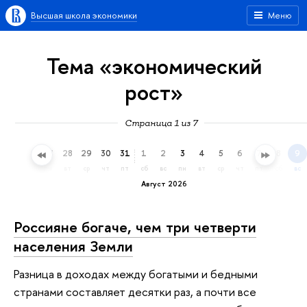
Высшая школа экономики
Меню
Тема «экономический
рост»
Страница 1 из 7
25
26
27
28
29
30
31
1
2
3
4
5
6
7
8
9
сб
вс
пн
вт
ср
чт
пт
сб
вс
пн
вт
ср
чт
пт
сб
вс
Август 2026
Россияне богаче, чем три четверти
населения Земли
Разница в доходах между богатыми и бедными
странами составляет десятки раз, а почти все