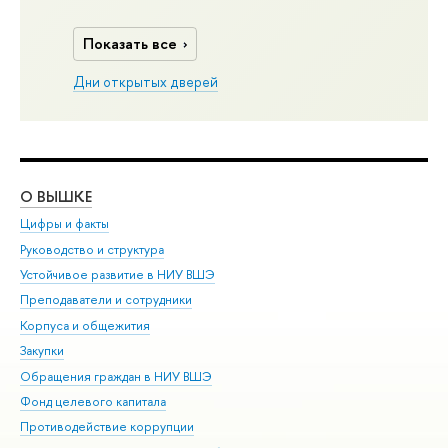
Показать все
Дни открытых дверей
О ВЫШКЕ
ОБ
Цифры и факты
Ли
Руководство и структура
Дов
Устойчивое развитие в НИУ ВШЭ
Ол
Преподаватели и сотрудники
При
Корпуса и общежития
Вы
Закупки
При
Обращения граждан в НИУ ВШЭ
Ас
Фонд целевого капитала
До
Противодействие коррупции
Цен