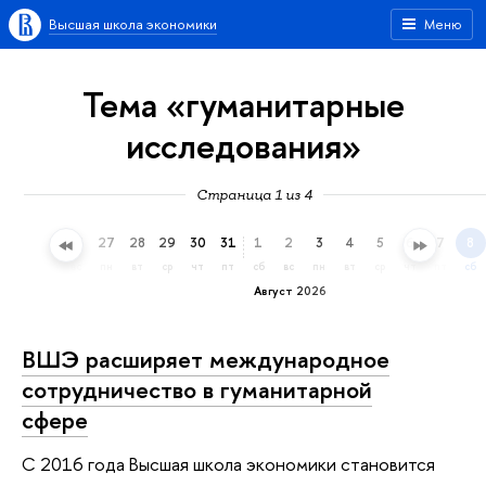
Высшая школа экономики
Меню
Тема «гуманитарные
исследования»
Страница 1 из 4
24
25
26
27
28
29
30
31
1
2
3
4
5
6
7
8
пт
сб
вс
пн
вт
ср
чт
пт
сб
вс
пн
вт
ср
чт
пт
сб
Август 2026
ВШЭ расширяет международное
сотрудничество в гуманитарной
сфере
С 2016 года Высшая школа экономики становится