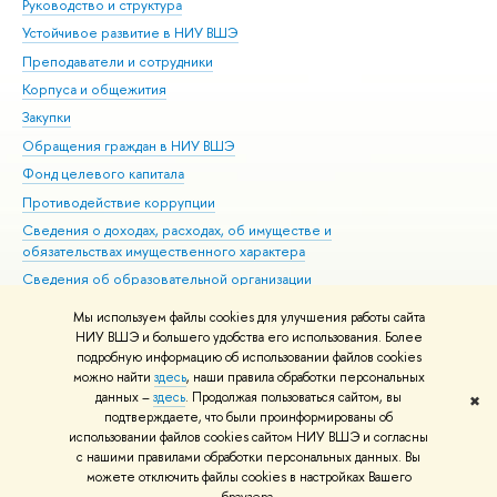
Руководство и структура
Дов
Устойчивое развитие в НИУ ВШЭ
Ол
Преподаватели и сотрудники
При
Корпуса и общежития
Вы
Закупки
При
Обращения граждан в НИУ ВШЭ
Ас
Фонд целевого капитала
До
Противодействие коррупции
Цен
Сведения о доходах, расходах, об имуществе и
Би
обязательствах имущественного характера
Об
Сведения об образовательной организации
Обр
Людям с ограниченными возможностями здоровья
Мы используем файлы cookies для улучшения работы сайта
Единая платежная страница
НИУ ВШЭ и большего удобства его использования. Более
подробную информацию об использовании файлов cookies
Работа в Вышке
можно найти
здесь
, наши правила обработки персональных
данных –
здесь
. Продолжая пользоваться сайтом, вы
✖
Редактору
подтверждаете, что были проинформированы об
© НИУ ВШЭ 1993–2026
Адреса и контакты
Условия использования
использовании файлов cookies сайтом НИУ ВШЭ и согласны
с нашими правилами обработки персональных данных. Вы
материалов
Политика конфиденциальности
Карта сайта
можете отключить файлы cookies в настройках Вашего
Шрифты HSE Sans и HSE Slab разработаны в
Школе дизайна НИУ ВШЭ