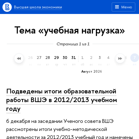
Высшая школа экономики
Меню
Тема «учебная нагрузка»
Страница 1 из 1
23
24
25
26
27
28
29
30
31
1
2
3
4
5
6
7
чт
пт
сб
вс
пн
вт
ср
чт
пт
сб
вс
пн
вт
ср
чт
пт
Август 2026
Подведены итоги образовательной
работы ВШЭ в 2012/2013 учебном
году
6 декабря на заседании Ученого совета ВШЭ
рассмотрены итоги учебно-методической
деятельности за 2012/2013 учебный год и намечены