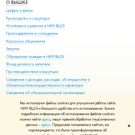
О ВЫШКЕ
ОБ
Цифры и факты
Ли
Руководство и структура
Дов
Устойчивое развитие в НИУ ВШЭ
Ол
Преподаватели и сотрудники
При
Корпуса и общежития
Вы
Закупки
При
Обращения граждан в НИУ ВШЭ
Ас
Фонд целевого капитала
До
Противодействие коррупции
Цен
Сведения о доходах, расходах, об имуществе и
Би
обязательствах имущественного характера
Об
Сведения об образовательной организации
Обр
Людям с ограниченными возможностями здоровья
Мы используем файлы cookies для улучшения работы сайта
Единая платежная страница
НИУ ВШЭ и большего удобства его использования. Более
подробную информацию об использовании файлов cookies
Работа в Вышке
можно найти
здесь
, наши правила обработки персональных
данных –
здесь
. Продолжая пользоваться сайтом, вы
✖
Редактору
подтверждаете, что были проинформированы об