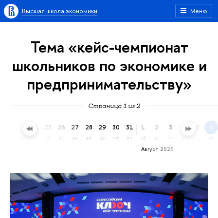
Высшая школа экономики
Меню
Тема «кейс-чемпионат
школьников по экономике и
предпринимательству»
Страница 1 из 2
22
23
24
25
26
27
28
29
30
31
1
2
3
4
5
6
ср
чт
пт
сб
вс
пн
вт
ср
чт
пт
сб
вс
пн
вт
ср
чт
Август 2026