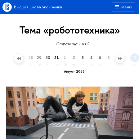
Высшая школа экономики
Меню
Тема «робототехника»
Страница 1 из 2
25
26
27
28
29
30
31
1
2
3
4
5
6
7
8
9
сб
вс
пн
вт
ср
чт
пт
сб
вс
пн
вт
ср
чт
пт
сб
вс
Август 2026