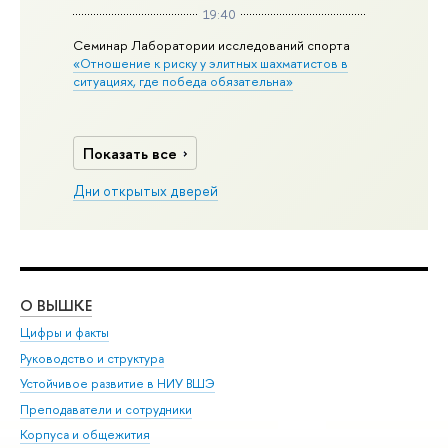
19:40
Семинар Лаборатории исследований спорта
«Отношение к риску у элитных шахматистов в
ситуациях, где победа обязательна»
Показать все
Дни открытых дверей
О ВЫШКЕ
ОБ
Цифры и факты
Ли
Руководство и структура
Дов
Устойчивое развитие в НИУ ВШЭ
Ол
Преподаватели и сотрудники
При
Корпуса и общежития
Вы