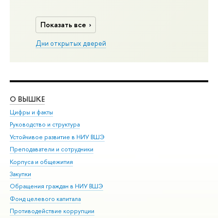
Показать все
Дни открытых дверей
О ВЫШКЕ
ОБ
Цифры и факты
Ли
Руководство и структура
Дов
Устойчивое развитие в НИУ ВШЭ
Ол
Преподаватели и сотрудники
При
Корпуса и общежития
Вы
Закупки
При
Обращения граждан в НИУ ВШЭ
Ас
Фонд целевого капитала
До
Противодействие коррупции
Цен