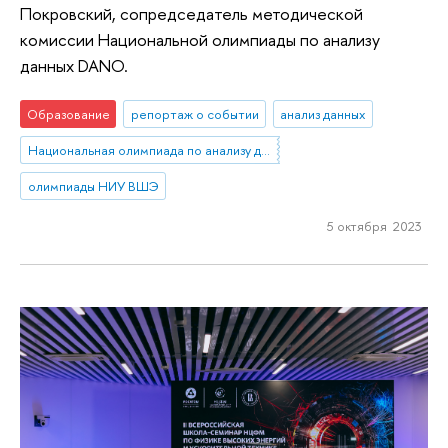
Покровский, сопредседатель методической
комиссии Национальной олимпиады по анализу
данных DANO.
Образование
репортаж о событии
анализ данных
Национальная олимпиада по анализу данных «DANO»
олимпиады НИУ ВШЭ
5 октября 2023