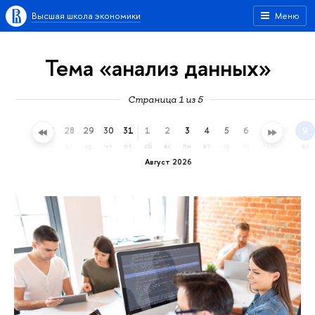
Высшая школа экономики
Меню
Тема «анализ данных»
Страница 1 из 5
25
26
27
28
29
30
31
1
2
3
4
5
6
7
8
9
сб
вс
пн
вт
ср
чт
пт
сб
вс
пн
вт
ср
чт
пт
сб
вс
Август 2026