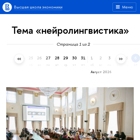
Высшая школа экономики
Меню
Тема «нейролингвистика»
Страница 1 из 2
22
23
24
25
26
27
28
29
30
31
1
2
3
4
5
6
ср
чт
пт
сб
вс
пн
вт
ср
чт
пт
сб
вс
пн
вт
ср
чт
Август 2026