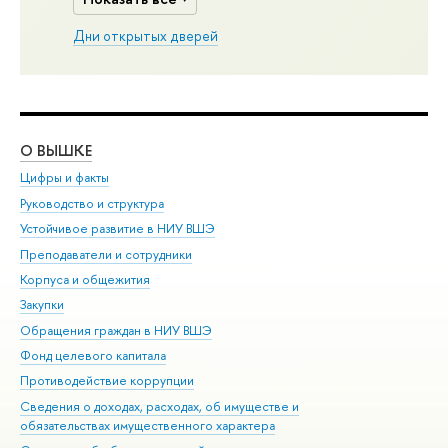
Дни открытых дверей
О ВЫШКЕ
ОБ
Цифры и факты
Ли
Руководство и структура
Дов
Устойчивое развитие в НИУ ВШЭ
Ол
Преподаватели и сотрудники
При
Корпуса и общежития
Вы
Закупки
При
Обращения граждан в НИУ ВШЭ
Ас
Фонд целевого капитала
До
Противодействие коррупции
Цен
Сведения о доходах, расходах, об имуществе и
Би
обязательствах имущественного характера
Об