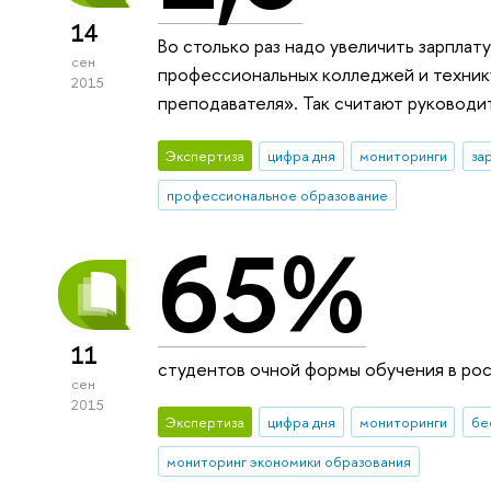
14
Во столько раз надо увеличить зарпла
сен
профессиональных колледжей и технику
2015
преподавателя». Так считают руководи
Экспертиза
цифра дня
мониторинги
за
профессиональное образование
65%
11
студентов очной формы обучения в росс
сен
2015
Экспертиза
цифра дня
мониторинги
бе
мониторинг экономики образования