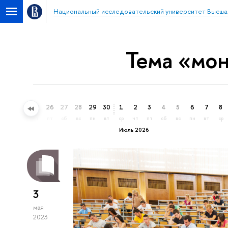
Национальный исследовательский университет Высша
Тема «мон
23
24
25
26
27
28
29
30
1
2
3
4
5
6
7
8
вт
ср
чт
пт
сб
вс
пн
вт
ср
чт
пт
сб
вс
пн
вт
ср
Июль 2026
3
мая
2023