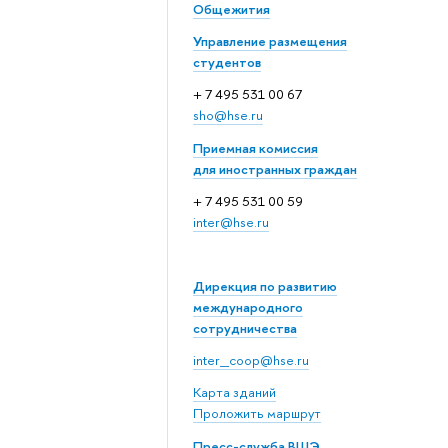
Общежития
Управление размещения
студентов
+ 7 495 531 00 67
sho@hse.ru
Приемная комиссия
для иностранных граждан
+ 7 495 531 00 59
inter@hse.ru
Дирекция по развитию
международного
сотрудничества
inter_coop@hse.ru
Карта зданий
Проложить маршрут
Пресс-служба ВШЭ