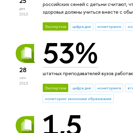
25
российских семей с детьми считают, 
дек
здоровья должны учиться вместе с об
2015
Экспертиза
цифра дня
мониторинги
мо
53%
28
штатных преподавателей вузов работаю
сен
2015
Экспертиза
цифра дня
мониторинги
вт
мониторинг экономики образования
1,5