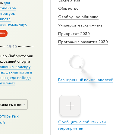
рь
для
уриентов
Общество
стратуры
Свободное общение
льтета
омических наук
Университетская жизнь
айн
Приоритет 2030
Программа развития 2030
19:40
нар Лаборатории
едований спорта
ошение к риску у
ных шахматистов в
циях, где победа
Расширенный поиск новостей
ательна»
казать все
открытых
Сообщить о событии или
ей
мероприятии