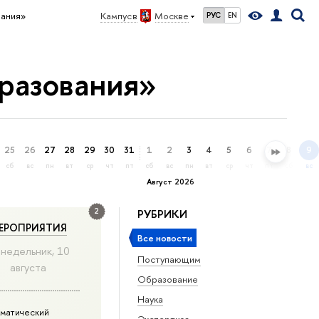
вания»
Кампус в
Москве
РУС
EN
разования»
25
26
27
28
29
30
31
1
2
3
4
5
6
7
8
9
сб
вс
пн
вт
ср
чт
пт
сб
вс
пн
вт
ср
чт
пт
сб
вс
Август 2026
2
РУБРИКИ
ЕРОПРИЯТИЯ
Все новости
недельник, 10
Поступающим
августа
Образование
Наука
матический
Экспертиза