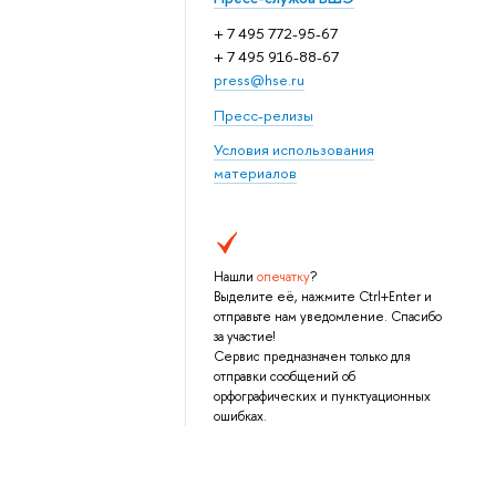
+ 7 495 772-95-67
+ 7 495 916-88-67
press@hse.ru
Пресс-релизы
Условия использования
материалов
Нашли
опечатку
?
Выделите её, нажмите Ctrl+Enter и
отправьте нам уведомление. Спасибо
за участие!
Сервис предназначен только для
отправки сообщений об
орфографических и пунктуационных
ошибках.