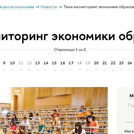
я школа экономики
Новости
Тема «мониторинг экономики образо
иторинг экономики об
Страница 1 из 2
9
10
11
12
13
14
15
16
17
18
19
20
21
22
23
24
чт
пт
сб
вс
пн
вт
ср
чт
пт
сб
вс
пн
вт
ср
чт
пт
М
По
Мате