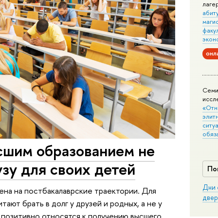
лаге
абит
маги
факу
экон
онл
Семи
иссл
«Отн
элит
ситуа
обяз
сшим образованием не
узу для своих детей
По
Дни 
ена на постбакалаврские траектории. Для
двер
ают брать в долг у друзей и родных, а не у
 позитивно относятся к получению высшего