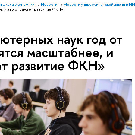
я школа экономики
Новости
Новости университетской жизни в Н
е, и это отражает развитие ФКН»
ютерных наук год от
ятся масштабнее, и
ет развитие ФКН»