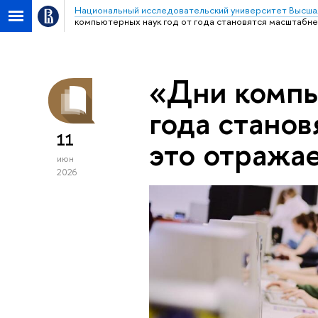
Национальный исследовательский университет Высша
компьютерных наук год от года становятся масштабне
«Дни компь
года станов
11
это отража
июн
2026