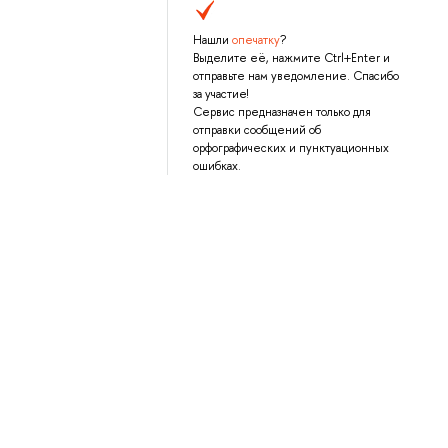
Нашли
опечатку
?
Выделите её, нажмите Ctrl+Enter и
отправьте нам уведомление. Спасибо
за участие!
Сервис предназначен только для
отправки сообщений об
орфографических и пунктуационных
ошибках.