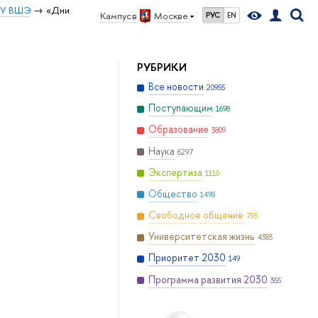
ИУ ВШЭ
«Дни
Кампус в
Москве
РУС
EN
РУБРИКИ
Все новости
20955
Поступающим
1698
Образование
3809
Наука
6297
Экспертиза
1110
Общество
1498
Свободное общение
793
Университетская жизнь
4383
Приоритет 2030
149
Программа развития 2030
355