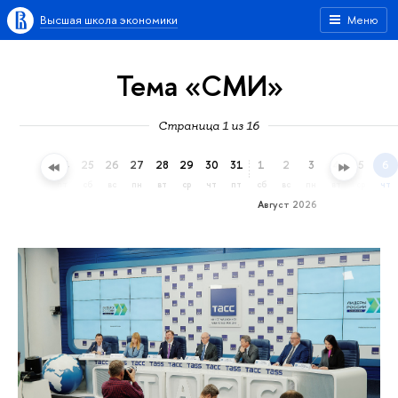
Высшая школа экономики
Меню
Тема «СМИ»
Страница 1 из 16
22
23
24
25
26
27
28
29
30
31
1
2
3
4
5
6
ср
чт
пт
сб
вс
пн
вт
ср
чт
пт
сб
вс
пн
вт
ср
чт
Август 2026