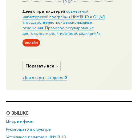
19:00
День открытых дверей
совместной
магистерской программы НИУ ВШЭ и ОЦАД
«Государственно-конфессиональные
отношения. Правовое регулирование
деятельности религиозных объединений»
онлайн
Показать все
Дни открытых дверей
О ВЫШКЕ
ОБ
Цифры и факты
Ли
Руководство и структура
Дов
Устойчивое развитие в НИУ ВШЭ
Ол