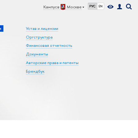
Кампус в
Москве
РУС
EN
и
Устав и лицензии
Оргструктура
Финансовая отчетность
Документы
Авторские права и патенты
Брендбук