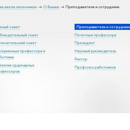
ая школа экономики»
О Вышке
Преподаватели и сотрудники
еный совет
Преподаватели и сотрудник
блюдательный совет
Почетные профессора
печительский совет
Президент
служенные профессора и
Научный руководитель
ботники
Ректор
ллегия ординарных
Профсоюз работников
офессоров