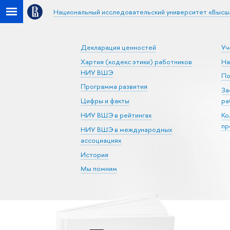
Национальный исследовательский университет «Высш
Декларация ценностей
Уч
Хартия (кодекс этики) работников
На
НИУ ВШЭ
По
Программа развития
За
Цифры и факты
ра
НИУ ВШЭ в рейтингах
Ко
пр
НИУ ВШЭ в международных
ассоциациях
История
Мы помним