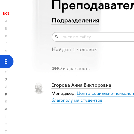
Преподавател
ВСЕ
Подразделения
А
Б
В
Г
Найден 1 человек
Д
Е
ФИО и должность
Ж
З
Егорова Анна Викторовна
И
Менеджер:
Центр социально-психолог
К
благополучия студентов
Л
М
Н
О
П