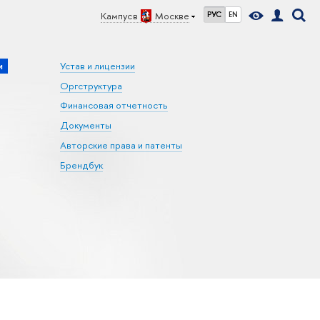
Кампус в
Москве
РУС
EN
и
Устав и лицензии
Оргструктура
Финансовая отчетность
Документы
Авторские права и патенты
Брендбук