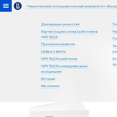
Национальный исследовательский университет «Высш
Декларация ценностей
Уч
Хартия (кодекс этики) работников
На
НИУ ВШЭ
По
Программа развития
За
Цифры и факты
ра
НИУ ВШЭ в рейтингах
Ко
пр
НИУ ВШЭ в международных
ассоциациях
История
Мы помним