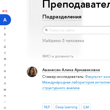
Преподавател
ВСЕ
Подразделения
А
Б
В
Найдено 3 человека
Г
Д
Е
ФИО и должность
Ж
З
Аванесян Алина Армавиковна
И
Стажер-исследователь:
Факультет ком
К
Международная лаборатория интеллек
Л
структурного анализа
М
Н
О
NLP
Deep Learning
LLM
П