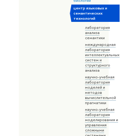
биологии
центр языковых и
семантических
технологий
лаборатория
анализа
семантики
международная
лаборатория
интеллектуальных
систем и
структурного
анализа
научно-учебная
лаборатория
моделей и
методов
вычислительной
прагматики
научно-учебная
лаборатория
моделирования и
управления
сложными
системами