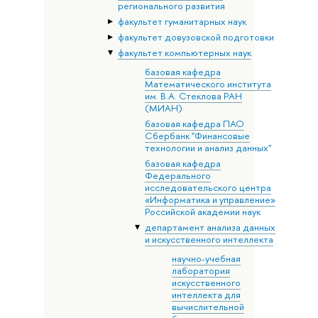
регионального развития
факультет гуманитарных наук
факультет довузовской подготовки
факультет компьютерных наук
базовая кафедра
Математического института
им. В.А. Стеклова РАН
(МИАН)
базовая кафедра ПАО
Сбербанк "Финансовые
технологии и анализ данных"
базовая кафедра
Федерального
исследовательского центра
«Информатика и управление»
Российской академии наук
департамент анализа данных
и искусственного интеллекта
научно-учебная
лаборатория
искусственного
интеллекта для
вычислительной