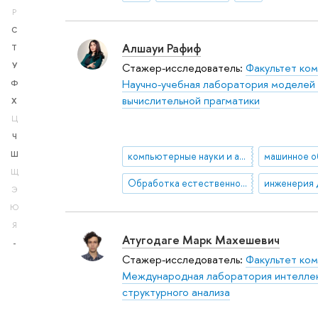
Р
С
Алшауи Рафиф
Т
Стажер-исследователь:
Факультет ком
У
Научно-учебная лаборатория моделей
Ф
вычислительной прагматики
Х
Ц
Ч
Ш
компьютерные науки и анализ данных
машинное о
Щ
Обработка естественного языка (NLP)
инженерия 
Э
Ю
Я
Атугодаге Марк Махешевич
-
Стажер-исследователь:
Факультет ком
Международная лаборатория интеллек
структурного анализа