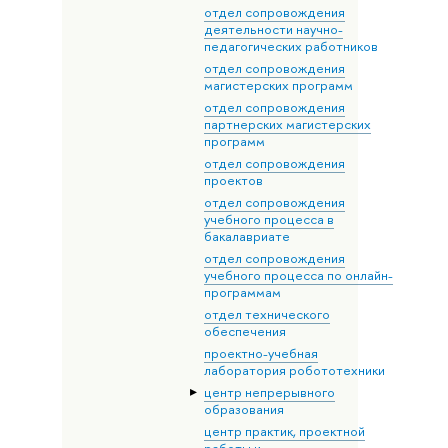
отдел сопровождения
деятельности научно-
педагогических работников
отдел сопровождения
магистерских программ
отдел сопровождения
партнерских магистерских
программ
отдел сопровождения
проектов
отдел сопровождения
учебного процесса в
бакалавриате
отдел сопровождения
учебного процесса по онлайн-
программам
отдел технического
обеспечения
проектно-учебная
лаборатория робототехники
центр непрерывного
образования
центр практик, проектной
работы и