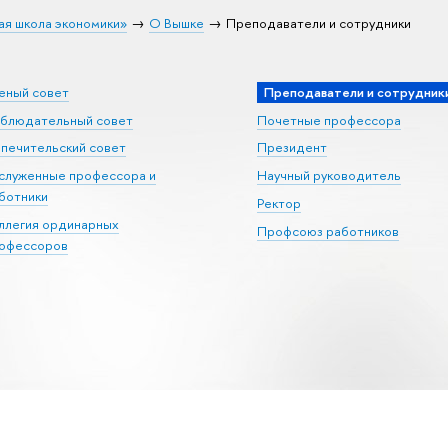
ая школа экономики»
О Вышке
Преподаватели и сотрудники
еный совет
Преподаватели и сотрудник
блюдательный совет
Почетные профессора
печительский совет
Президент
служенные профессора и
Научный руководитель
ботники
Ректор
ллегия ординарных
Профсоюз работников
офессоров