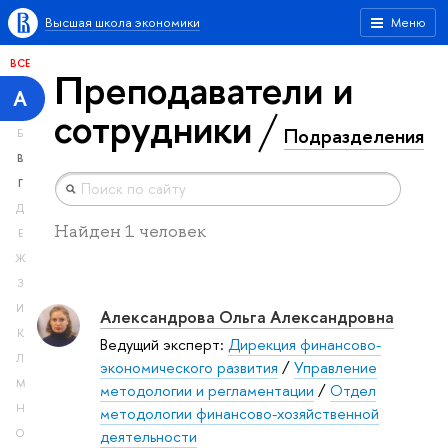
Высшая школа экономики
Меню
ВСЕ
Преподаватели и
А
сотрудники
Подразделения
Б
В
Г
Д
Найден 1 человек
Е
Ж
З
И
Александрова Ольга Александровна
К
Ведущий эксперт:
Дирекция финансово-
Л
экономического развития
/
Управление
М
методологии и регламентации
/
Отдел
Н
методологии финансово-хозяйственной
деятельности
О