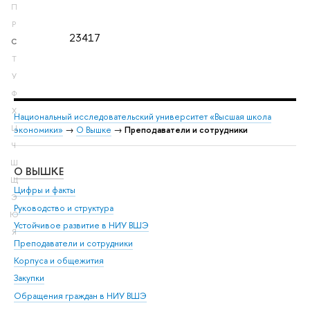
П
Р
23417
С
Т
У
Ф
Х
Национальный исследовательский университет «Высшая школа
Ц
экономики»
→
О Вышке
→
Преподаватели и сотрудники
Ч
Ш
О ВЫШКЕ
ОБ
Щ
Цифры и факты
Ли
Э
Руководство и структура
Дов
Ю
Устойчивое развитие в НИУ ВШЭ
Ол
Я
Преподаватели и сотрудники
При
Корпуса и общежития
Вы
Закупки
При
Обращения граждан в НИУ ВШЭ
Ас