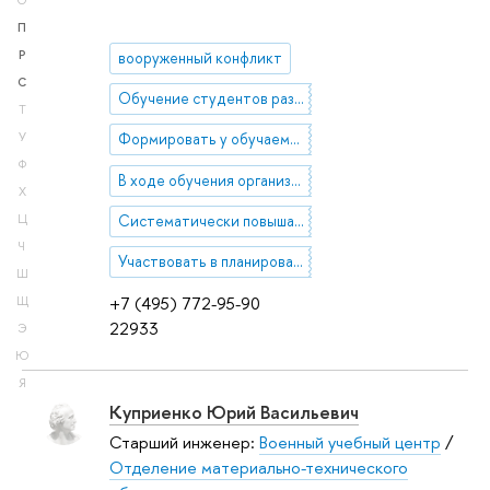
О
П
Р
вооруженный конфликт
С
Обучение студентов различным приемам и способам боевых действий в составе подразделений, умелому применению индивидуального и группового оружия и боевой техники в сложных условиях боевой обстановки.
Т
У
Формировать у обучаемых высокие морально-психологические, физические качества и сознательную воинскую дисциплину. В воспитательном процессе всем проводимым мероприятиям придавать военно-патриотическую направленность.
Ф
В ходе обучения организовывать выполнение и требовать соблюдение студентами правил и требований безопасности при проведении занятий.
Х
Систематически повышать уровень профессиональных знаний, совершенствовать свое педагогическое мастерство, быть образцом безупречного выполнения служебного долга, дисциплинированности, высокой культуры и нравственности.
Ц
Ч
Участвовать в планировании учебного процесса, разработке учебных программ и тематических планов подготовки студентов, методической документации, учебных и наглядных пособий.
Ш
+7 (495) 772-95-90
Щ
22933
Э
Ю
Я
Куприенко Юрий Васильевич
Старший инженер:
Военный учебный центр
/
Отделение материально-технического