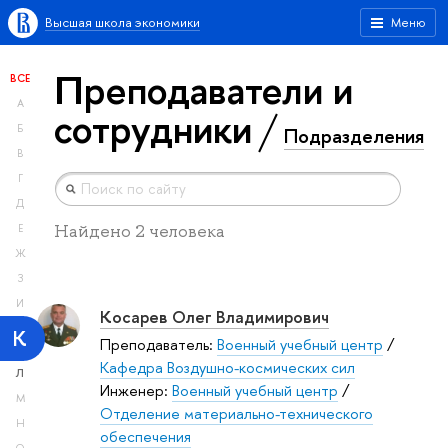
Высшая школа экономики
Меню
Преподаватели и
ВСЕ
А
сотрудники
Б
Подразделения
В
Г
Д
Найдено 2 человека
Е
Ж
З
И
Косарев Олег Владимирович
К
Преподаватель:
Военный учебный центр
/
Кафедра Воздушно-космических сил
Л
Инженер:
Военный учебный центр
/
М
Отделение материально-технического
Н
обеспечения