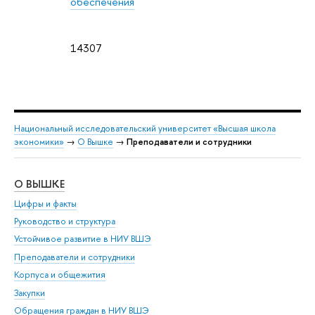
обеспечения
14307
Национальный исследовательский университет «Высшая школа
экономики»
→
О Вышке
→
Преподаватели и сотрудники
О ВЫШКЕ
ОБ
Цифры и факты
Ли
Руководство и структура
Дов
Устойчивое развитие в НИУ ВШЭ
Ол
Преподаватели и сотрудники
При
Корпуса и общежития
Вы
Закупки
При
Обращения граждан в НИУ ВШЭ
Ас