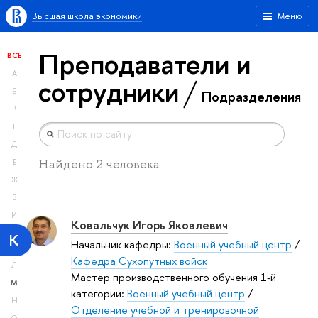
Высшая школа экономики
Меню
Преподаватели и
ВСЕ
А
сотрудники
Б
Подразделения
В
Г
Д
Найдено 2 человека
Е
Ж
З
И
Ковальчук Игорь Яковлевич
К
Начальник кафедры:
Военный учебный центр
/
Кафедра Сухопутных войск
Л
Мастер производственного обучения 1-й
М
категории:
Военный учебный центр
/
Н
Отделение учебной и тренировочной