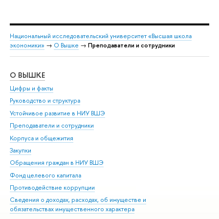
Национальный исследовательский университет «Высшая школа
экономики»
→
О Вышке
→
Преподаватели и сотрудники
О ВЫШКЕ
ОБ
Цифры и факты
Ли
Руководство и структура
Дов
Устойчивое развитие в НИУ ВШЭ
Ол
Преподаватели и сотрудники
При
Корпуса и общежития
Вы
Закупки
При
Обращения граждан в НИУ ВШЭ
Ас
Фонд целевого капитала
До
Противодействие коррупции
Цен
Сведения о доходах, расходах, об имуществе и
Би
обязательствах имущественного характера
Об