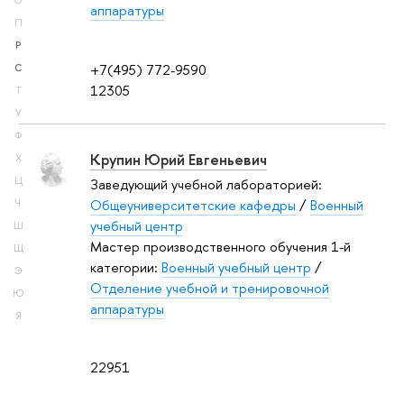
О
аппаратуры
П
Р
+7(495) 772-9590
С
12305
Т
У
Ф
Крупин Юрий Евгеньевич
Х
Ц
Заведующий учебной лабораторией:
Общеуниверситетские кафедры
/
Военный
Ч
учебный центр
Ш
Мастер производственного обучения 1-й
Щ
категории:
Военный учебный центр
/
Э
Отделение учебной и тренировочной
Ю
аппаратуры
Я
22951