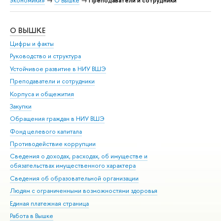
экономики»
→
О Вышке
→
Преподаватели и сотрудники
О ВЫШКЕ
ОБ
Цифры и факты
Ли
Руководство и структура
Дов
Устойчивое развитие в НИУ ВШЭ
Ол
Преподаватели и сотрудники
При
Корпуса и общежития
Вы
Закупки
При
Обращения граждан в НИУ ВШЭ
Ас
Фонд целевого капитала
До
Противодействие коррупции
Цен
Сведения о доходах, расходах, об имуществе и
Би
обязательствах имущественного характера
Об
Сведения об образовательной организации
Обр
Людям с ограниченными возможностями здоровья
Единая платежная страница
Работа в Вышке