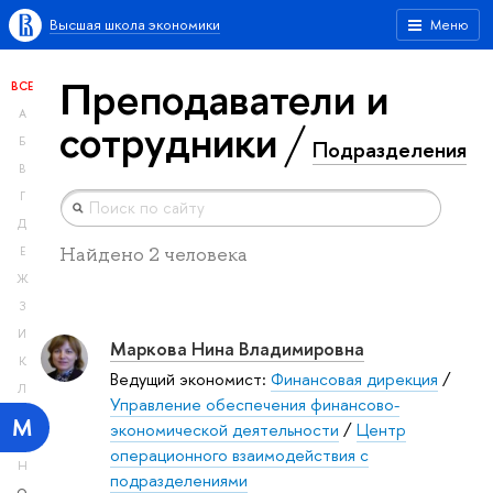
Высшая школа экономики
Меню
Преподаватели и
ВСЕ
А
сотрудники
Б
Подразделения
В
Г
Д
Найдено 2 человека
Е
Ж
З
И
Маркова Нина Владимировна
К
Ведущий экономист:
Финансовая дирекция
/
Л
Управление обеспечения финансово-
М
экономической деятельности
/
Центр
операционного взаимодействия с
Н
подразделениями