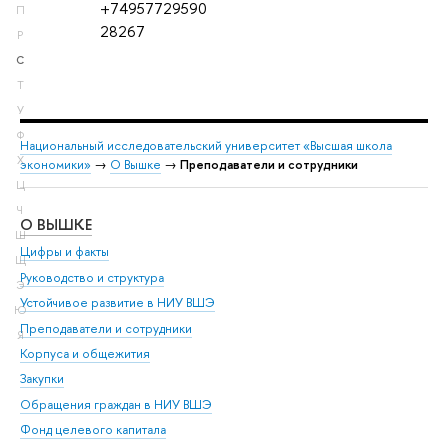
+74957729590
П
28267
Р
С
Т
У
Ф
Национальный исследовательский университет «Высшая школа
Х
экономики»
→
О Вышке
→
Преподаватели и сотрудники
Ц
Ч
О ВЫШКЕ
ОБ
Ш
Цифры и факты
Ли
Щ
Руководство и структура
Дов
Э
Устойчивое развитие в НИУ ВШЭ
Ол
Ю
Преподаватели и сотрудники
При
Я
Корпуса и общежития
Вы
Закупки
При
Обращения граждан в НИУ ВШЭ
Ас
Фонд целевого капитала
До