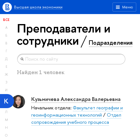
Высшая школа экономики
Меню
ВСЕ
Преподаватели и
А
сотрудники
Б
Подразделения
В
Г
Д
Е
Найден 1 человек
Ж
З
И
Кузьмичева Александра Валерьевна
К
Начальник отдела:
Факультет географии и
Л
геоинформационных технологий
/
Отдел
М
сопровождения учебного процесса
Н
О