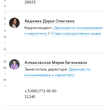
О
28823
П
Р
С
Авдеева Дарья Олеговна
Т
Корреспондент:
Дирекция по коммуникациям
У
и маркетингу
/
Отдел корпоративных медиа
Ф
Х
Ц
Ч
Алешковская Мария Евгеньевна
Ш
Щ
Заместитель директора:
Дирекция по
Э
коммуникациям и маркетингу
Ю
Я
+7(495)772-95-90
11245