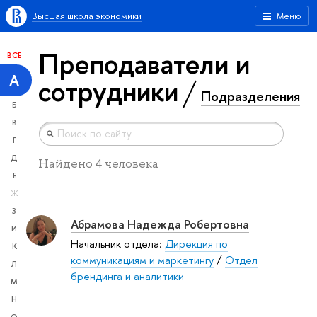
Высшая школа экономики
Меню
Преподаватели и
ВСЕ
А
сотрудники
Подразделения
Б
В
Г
Д
Найдено 4 человека
Е
Ж
З
Абрамова Надежда Робертовна
И
Начальник отдела:
Дирекция по
К
коммуникациям и маркетингу
/
Отдел
Л
брендинга и аналитики
М
Н