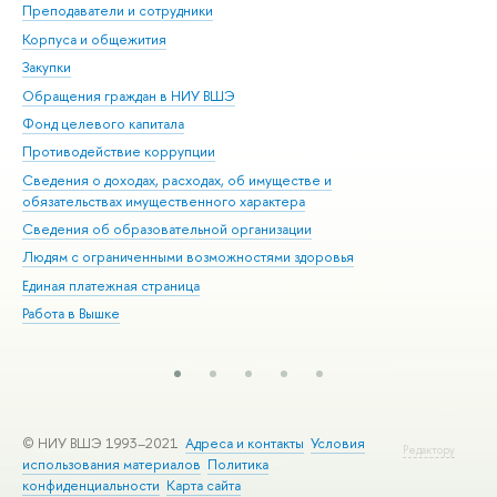
Преподаватели и сотрудники
При
Корпуса и общежития
Вы
Закупки
При
Обращения граждан в НИУ ВШЭ
Ас
Фонд целевого капитала
До
Противодействие коррупции
Цен
Сведения о доходах, расходах, об имуществе и
Би
обязательствах имущественного характера
Об
Сведения об образовательной организации
Обр
Людям с ограниченными возможностями здоровья
Единая платежная страница
Работа в Вышке
© НИУ ВШЭ 1993–2021
Адреса и контакты
Условия
Редактору
использования материалов
Политика
конфиденциальности
Карта сайта