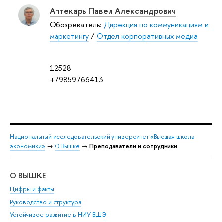
Аптекарь Павел Александрович
Обозреватель:
Дирекция по коммуникациям и
маркетингу
/
Отдел корпоративных медиа
12528
+79859766413
Национальный исследовательский университет «Высшая школа
экономики»
→
О Вышке
→
Преподаватели и сотрудники
О ВЫШКЕ
ОБ
Цифры и факты
Ли
Руководство и структура
Дов
Устойчивое развитие в НИУ ВШЭ
Ол