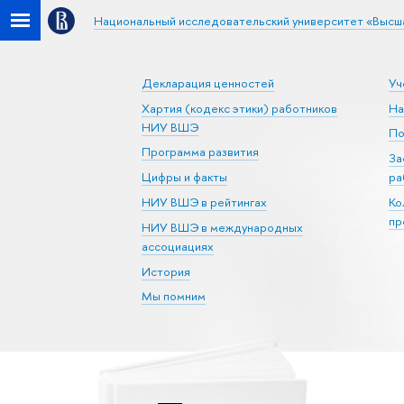
Национальный исследовательский университет «Высш
Декларация ценностей
Уч
Хартия (кодекс этики) работников
На
НИУ ВШЭ
По
Программа развития
За
Цифры и факты
ра
НИУ ВШЭ в рейтингах
Ко
пр
НИУ ВШЭ в международных
ассоциациях
История
Мы помним