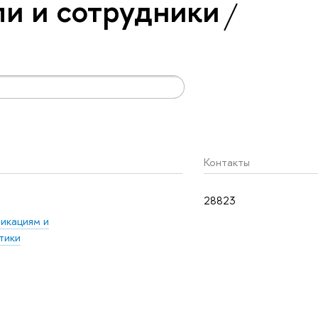
и и сотрудники
Контакты
28823
икациям и
тики