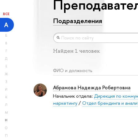
Преподавател
ВСЕ
Подразделения
А
Б
В
Найден 1 человек
Г
Д
Е
ФИО и должность
Ж
З
Абрамова Надежда Робертовна
И
Начальник отдела:
Дирекция по коммун
К
маркетингу
/
Отдел брендинга и анали
Л
М
Н
О
П