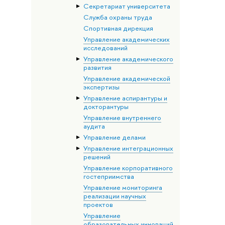
Секретариат университета
Служба охраны труда
Спортивная дирекция
Управление академических
исследований
Управление академического
развития
Управление академической
экспертизы
Управление аспирантуры и
докторантуры
Управление внутреннего
аудита
Управление делами
Управление интеграционных
решений
Управление корпоративного
гостеприимства
Управление мониторинга
реализации научных
проектов
Управление
образовательных инноваций