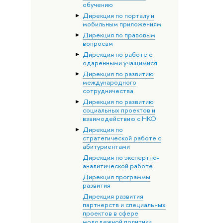
обучению
Дирекция по порталу и
мобильным приложениям
Дирекция по правовым
вопросам
Дирекция по работе с
одарёнными учащимися
Дирекция по развитию
международного
сотрудничества
Дирекция по развитию
социальных проектов и
взаимодействию с НКО
Дирекция по
стратегической работе с
абитуриентами
Дирекция по экспертно-
аналитической работе
Дирекция программы
развития
Дирекция развития
партнерств и специальных
проектов в сфере
молодежной политики