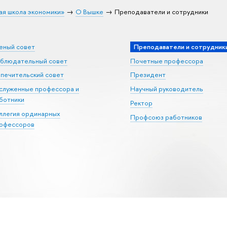
ая школа экономики»
О Вышке
Преподаватели и сотрудники
еный совет
Преподаватели и сотрудник
блюдательный совет
Почетные профессора
печительский совет
Президент
служенные профессора и
Научный руководитель
ботники
Ректор
ллегия ординарных
Профсоюз работников
офессоров