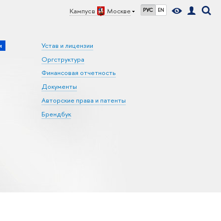
Кампус в
Москве
РУС
EN
и
Устав и лицензии
Оргструктура
Финансовая отчетность
Документы
Авторские права и патенты
Брендбук