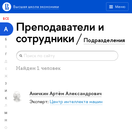
Высшая школа экономики
Меню
ВСЕ
Преподаватели и
А
сотрудники
Подразделения
Б
В
Г
Д
Найден 1 человек
Е
Ж
З
И
Аничкин Артём Александрович
К
Эксперт:
Центр интеллекта машин
Л
М
Н
О