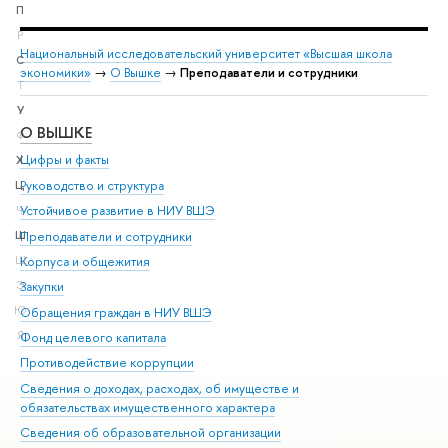
П
Р
Национальный исследовательский университет «Высшая школа
С
экономики»
→
О Вышке
→
Преподаватели и сотрудники
Т
У
О ВЫШКЕ
ОБ
Ф
Цифры и факты
Ли
Х
Руководство и структура
Дов
Ц
Устойчивое развитие в НИУ ВШЭ
Ол
Ч
Преподаватели и сотрудники
При
Ш
Корпуса и общежития
Вы
Щ
Э
Закупки
При
Ю
Обращения граждан в НИУ ВШЭ
Ас
Я
Фонд целевого капитала
До
Противодействие коррупции
Цен
Сведения о доходах, расходах, об имуществе и
Би
обязательствах имущественного характера
Об
Сведения об образовательной организации
Обр