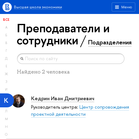
Высшая школа экономики
Меню
ВСЕ
Преподаватели и
А
сотрудники
Б
Подразделения
В
Г
Д
Е
Найдено 2 человека
Ж
З
И
Кедрин Иван Дмитриевич
К
Руководитель центра:
Центр сопровождения
Л
проектной деятельности
М
Н
О