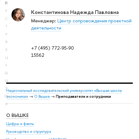
П
Константинова Надежда Павловна
Р
С
Менеджер:
Центр сопровождения проектной
Т
деятельности
У
Ф
+7 (495) 772-95-90
Х
15562
Ц
Ч
Ш
Щ
Э
Национальный исследовательский университет «Высшая школа
экономики»
→
О Вышке
→
Преподаватели и сотрудники
Ю
Я
О ВЫШКЕ
ОБ
Цифры и факты
Ли
Руководство и структура
Дов