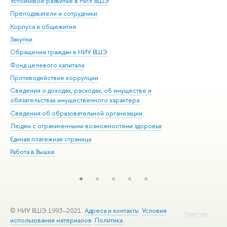
Устойчивое развитие в НИУ ВШЭ
Ол
Преподаватели и сотрудники
При
Корпуса и общежития
Вы
Закупки
При
Обращения граждан в НИУ ВШЭ
Ас
Фонд целевого капитала
До
Противодействие коррупции
Цен
Сведения о доходах, расходах, об имуществе и
Би
обязательствах имущественного характера
Об
Сведения об образовательной организации
Обр
Людям с ограниченными возможностями здоровья
Единая платежная страница
Работа в Вышке
© НИУ ВШЭ 1993–2021
Адреса и контакты
Условия
Редактору
использования материалов
Политика