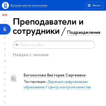
Высшая школа экономики
Меню
ВСЕ
Преподаватели и
А
сотрудники
Б
Подразделения
В
Г
Д
Найден 1 человек
Е
Ж
З
И
Богомолова Виктория Сергеевна
К
Тестировщик:
Дирекция цифровизации
Л
образования
/
Центр контроля качества
М
Н
О