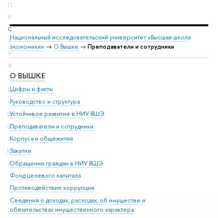
П
Р
С
Национальный исследовательский университет «Высшая школа
Т
экономики»
→
О Вышке
→
Преподаватели и сотрудники
У
Ф
О ВЫШКЕ
ОБ
Х
Цифры и факты
Ли
Ц
Руководство и структура
Дов
Ч
Устойчивое развитие в НИУ ВШЭ
Ол
Ш
Преподаватели и сотрудники
При
Щ
Корпуса и общежития
Вы
Э
Закупки
При
Ю
Обращения граждан в НИУ ВШЭ
Ас
Я
Фонд целевого капитала
До
Противодействие коррупции
Цен
Сведения о доходах, расходах, об имуществе и
Би
обязательствах имущественного характера
Об