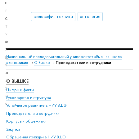
П
Р
философия техники
онтология
С
Т
У
Ф
Х
Национальный исследовательский университет «Высшая школа
Ц
экономики»
→
О Вышке
→
Преподаватели и сотрудники
Ч
Ш
О ВЫШКЕ
ОБ
Щ
Э
Цифры и факты
Ли
Ю
Руководство и структура
Дов
Я
Устойчивое развитие в НИУ ВШЭ
Ол
Преподаватели и сотрудники
При
Корпуса и общежития
Вы
Закупки
При
Обращения граждан в НИУ ВШЭ
Ас