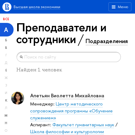
Высшая школа экономики
Меню
ВСЕ
Преподаватели и
А
сотрудники
Подразделения
Б
В
Г
Д
Найден 1 человек
Е
Ж
З
И
Апетьян Виолетта Михайловна
К
Менеджер:
Центр методического
Л
сопровождения программы «Обучение
М
служением»
Н
Аспирант:
Факультет гуманитарных наук
/
Школа философии и культурологии
О