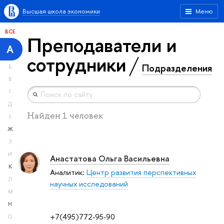
Высшая школа экономики
Меню
ВСЕ
Преподаватели и
А
сотрудники
Подразделения
Б
В
Г
Д
Найден 1 человек
Е
Ж
З
И
Анастатова Ольга Васильевна
К
Аналитик:
Центр развития перспективных
Л
научных исследований
М
Н
+7(495)772-95-90
О