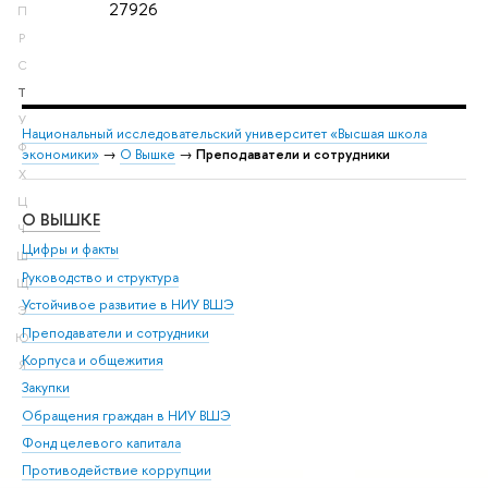
27926
П
Р
С
Т
У
Национальный исследовательский университет «Высшая школа
Ф
экономики»
→
О Вышке
→
Преподаватели и сотрудники
Х
Ц
О ВЫШКЕ
ОБ
Ч
Цифры и факты
Ли
Ш
Руководство и структура
Дов
Щ
Устойчивое развитие в НИУ ВШЭ
Ол
Э
Преподаватели и сотрудники
При
Ю
Корпуса и общежития
Вы
Я
Закупки
При
Обращения граждан в НИУ ВШЭ
Ас
Фонд целевого капитала
До
Противодействие коррупции
Цен