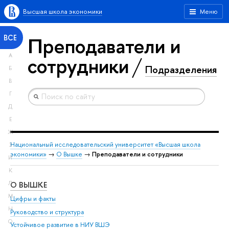
Высшая школа экономики
Меню
Преподаватели и
ВСЕ
А
сотрудники
Подразделения
Б
В
Г
Д
Е
Ж
Национальный исследовательский университет «Высшая школа
З
экономики»
→
О Вышке
→
Преподаватели и сотрудники
И
К
О ВЫШКЕ
ОБ
Л
М
Цифры и факты
Ли
Н
Руководство и структура
Дов
О
Устойчивое развитие в НИУ ВШЭ
Ол