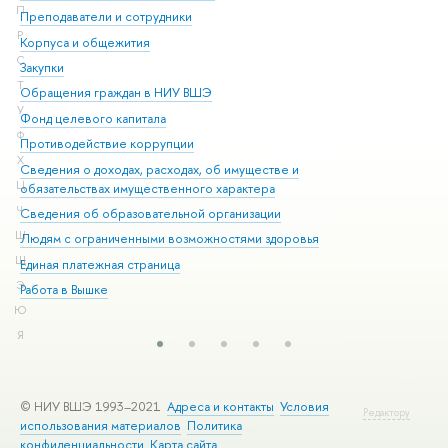
П
Преподаватели и сотрудники
При
Р
Корпуса и общежития
Вы
С
Закупки
При
Т
Обращения граждан в НИУ ВШЭ
Ас
У
Фонд целевого капитала
До
Ф
Противодействие коррупции
Цен
Х
Сведения о доходах, расходах, об имуществе и
Би
Ц
обязательствах имущественного характера
Об
Ч
Сведения об образовательной организации
Обр
Ш
Людям с ограниченными возможностями здоровья
Щ
Единая платежная страница
Э
Работа в Вышке
Ю
Я
© НИУ ВШЭ 1993–2021
Адреса и контакты
Условия
Редактору
использования материалов
Политика
конфиденциальности
Карта сайта