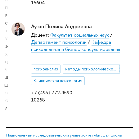
О
15604
П
Р
С
Аузан Полина Андреевна
Т
Доцент:
Факультет социальных наук
/
У
Департамент психологии
/
Кафедра
Ф
психоанализа и бизнес-консультирования
Х
Ц
психоанализ
методы психологической коррекции
Ч
Ш
Клиническая психология
Щ
+7 (495) 772-9590
Э
10268
Ю
Я
Национальный исследовательский университет «Высшая школа