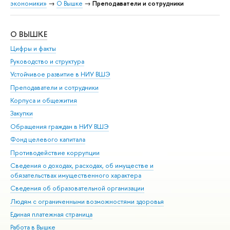
экономики»
→
О Вышке
→
Преподаватели и сотрудники
О ВЫШКЕ
ОБ
Цифры и факты
Ли
Руководство и структура
Дов
Устойчивое развитие в НИУ ВШЭ
Ол
Преподаватели и сотрудники
При
Корпуса и общежития
Вы
Закупки
При
Обращения граждан в НИУ ВШЭ
Ас
Фонд целевого капитала
До
Противодействие коррупции
Цен
Сведения о доходах, расходах, об имуществе и
Би
обязательствах имущественного характера
Об
Сведения об образовательной организации
Обр
Людям с ограниченными возможностями здоровья
Единая платежная страница
Работа в Вышке