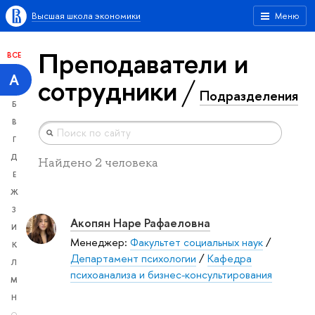
Высшая школа экономики
Меню
Преподаватели и
ВСЕ
А
сотрудники
Подразделения
Б
В
Г
Д
Найдено 2 человека
Е
Ж
З
Акопян Наре Рафаеловна
И
Менеджер:
Факультет социальных наук
/
К
Департамент психологии
/
Кафедра
Л
психоанализа и бизнес-консультирования
М
Н