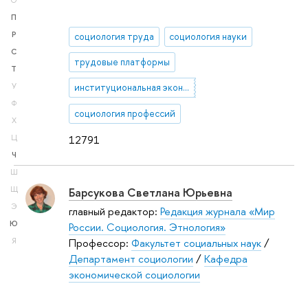
О
П
Р
социология труда
социология науки
С
трудовые платформы
Т
У
институциональная экономика
Ф
социология профессий
Х
12791
Ц
Ч
Ш
Барсукова Светлана Юрьевна
Щ
Э
главный редактор:
Редакция журнала «Мир
Ю
России. Социология. Этнология»
Профессор:
Факультет социальных наук
/
Я
Департамент социологии
/
Кафедра
экономической социологии