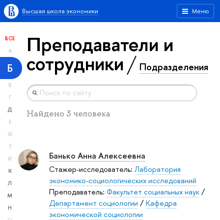
Высшая школа экономики
Меню
Преподаватели и
ВСЕ
А
сотрудники
Подразделения
Б
В
Г
Д
Найдено 3 человека
Е
Ж
З
Банько Анна Алексеевна
И
Стажер-исследователь:
Лаборатория
К
экономико-социологических исследований
Л
Преподаватель:
Факультет социальных наук
/
М
Департамент социологии
/
Кафедра
Н
экономической социологии