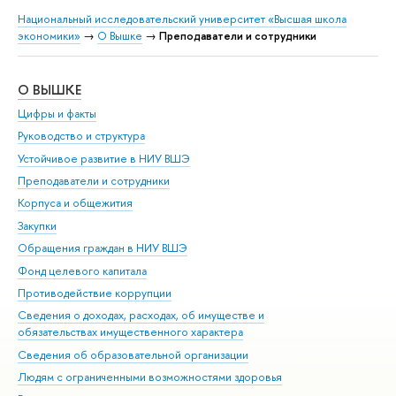
Национальный исследовательский университет «Высшая школа
экономики»
→
О Вышке
→
Преподаватели и сотрудники
О ВЫШКЕ
ОБ
Цифры и факты
Ли
Руководство и структура
Дов
Устойчивое развитие в НИУ ВШЭ
Ол
Преподаватели и сотрудники
При
Корпуса и общежития
Вы
Закупки
При
Обращения граждан в НИУ ВШЭ
Ас
Фонд целевого капитала
До
Противодействие коррупции
Цен
Сведения о доходах, расходах, об имуществе и
Би
обязательствах имущественного характера
Об
Сведения об образовательной организации
Обр
Людям с ограниченными возможностями здоровья