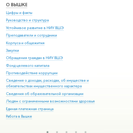
О ВЫШКЕ
ОБ
Цифры и факты
Ли
Руководство и структура
Дов
Устойчивое развитие в НИУ ВШЭ
Ол
Преподаватели и сотрудники
При
Корпуса и общежития
Вы
Закупки
При
Обращения граждан в НИУ ВШЭ
Ас
Фонд целевого капитала
До
Противодействие коррупции
Цен
Сведения о доходах, расходах, об имуществе и
Би
обязательствах имущественного характера
Об
Сведения об образовательной организации
Обр
Людям с ограниченными возможностями здоровья
Единая платежная страница
Работа в Вышке