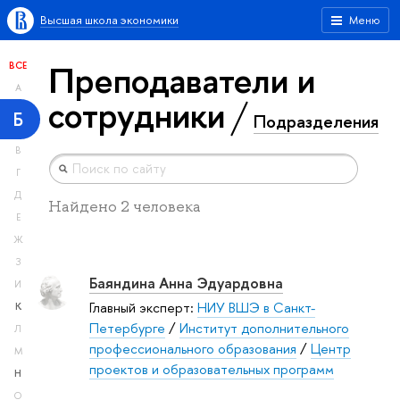
Высшая школа экономики
Меню
Преподаватели и
ВСЕ
А
сотрудники
Б
Подразделения
В
Г
Д
Найдено 2 человека
Е
Ж
З
Баяндина Анна Эдуардовна
И
Главный эксперт:
НИУ ВШЭ в Санкт-
К
Петербурге
/
Институт дополнительного
Л
профессионального образования
/
Центр
М
проектов и образовательных программ
Н
О