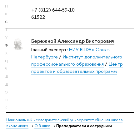
П
+7 (812) 644-59-10
Р
61522
С
Т
У
Бережной Александр Викторович
Ф
Главный эксперт:
НИУ ВШЭ в Санкт-
Х
Петербурге
/
Институт дополнительного
Ц
профессионального образования
/
Центр
Ч
проектов и образовательных программ
Ш
Щ
Э
Ю
Я
Национальный исследовательский университет «Высшая школа
экономики»
→
О Вышке
→
Преподаватели и сотрудники