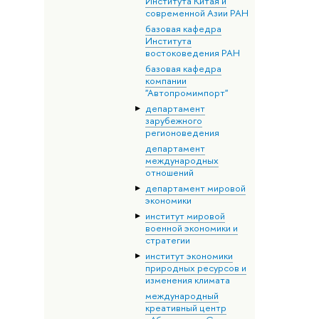
Института Китая и
современной Азии РАН
базовая кафедра
Института
востоковедения РАН
базовая кафедра
компании
"Автопромимпорт"
департамент
зарубежного
регионоведения
департамент
международных
отношений
департамент мировой
экономики
институт мировой
военной экономики и
стратегии
институт экономики
природных ресурсов и
изменения климата
международный
креативный центр