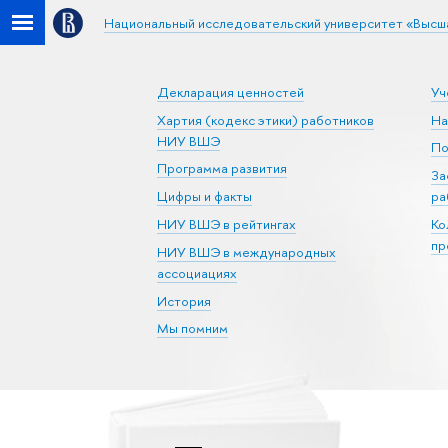
Национальный исследовательский университет «Высш
Декларация ценностей
Уч
Хартия (кодекс этики) работников
На
НИУ ВШЭ
По
Программа развития
За
Цифры и факты
ра
НИУ ВШЭ в рейтингах
Ко
пр
НИУ ВШЭ в международных
ассоциациях
История
Мы помним