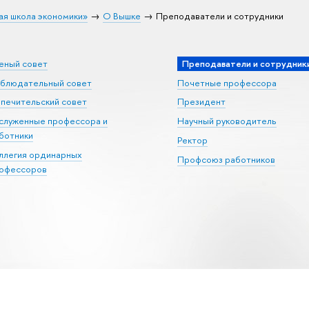
ая школа экономики»
О Вышке
Преподаватели и сотрудники
еный совет
Преподаватели и сотрудник
блюдательный совет
Почетные профессора
печительский совет
Президент
служенные профессора и
Научный руководитель
ботники
Ректор
ллегия ординарных
Профсоюз работников
офессоров