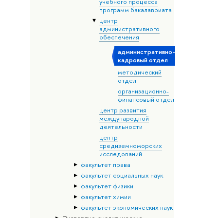
учебного процесса
программ бакалавриата
центр
административного
обеспечения
административно-
кадровый отдел
методический
отдел
организационно-
финансовый отдел
центр развития
международной
деятельности
центр
средиземноморских
исследований
факультет права
факультет социальных наук
факультет физики
факультет химии
факультет экономических наук
Экспертно-аналитические