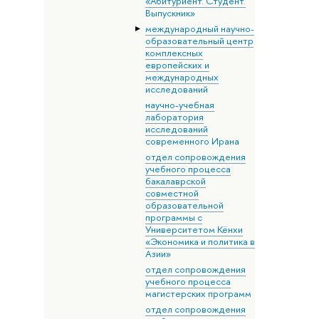
«Абитуриент. Студент.
Выпускник»
международный научно-
образовательный центр
комплексных
европейских и
международных
исследований
научно-учебная
лаборатория
исследований
современного Ирана
отдел сопровождения
учебного процесса
бакалаврской
совместной
образовательной
программы с
Университетом Кёнхи
«Экономика и политика в
Азии»
отдел сопровождения
учебного процесса
магистерских программ
отдел сопровождения