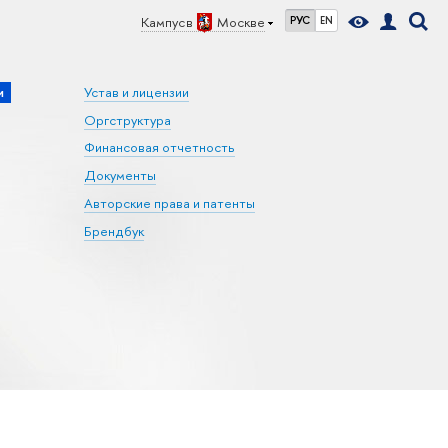
Кампус в
Москве
РУС
EN
и
Устав и лицензии
Оргструктура
Финансовая отчетность
Документы
Авторские права и патенты
Брендбук