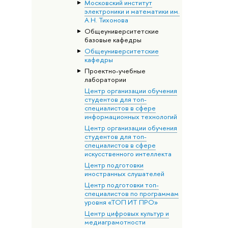
Московский институт
электроники и математики им.
А.Н. Тихонова
Общеуниверситетские
базовые кафедры
Общеуниверситетские
кафедры
Проектно-учебные
лаборатории
Центр организации обучения
студентов для топ-
специалистов в сфере
информационных технологий
Центр организации обучения
студентов для топ-
специалистов в сфере
искусственного интеллекта
Центр подготовки
иностранных слушателей
Центр подготовки топ-
специалистов по программам
уровня «ТОП ИТ ПРО»
Центр цифровых культур и
медиаграмотности