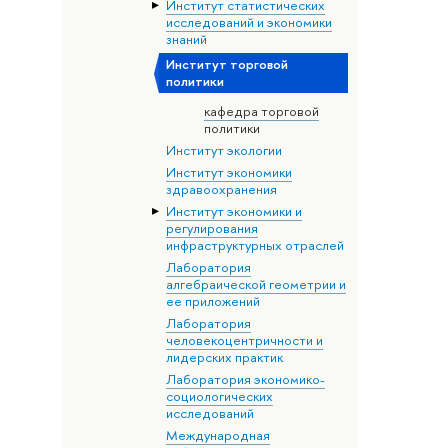
Институт статистических
исследований и экономики
знаний
Институт торговой
политики
кафедра торговой
политики
Институт экологии
Институт экономики
здравоохранения
Институт экономики и
регулирования
инфраструктурных отраслей
Лаборатория
алгебраической геометрии и
ее приложений
Лаборатория
человекоцентричности и
лидерских практик
Лаборатория экономико-
социологических
исследований
Международная