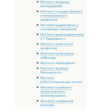
Институт аграрных
исследований
Институт государственного
и муниципального
управления
Институт гуманитарных и
социальных технологий
Институт демографии имени
А.Г. Вишневского
Институт занятости и
профессий
Институт когнитивных
нейронаук
Институт образования
Институт проблем
безопасности
Институт
робототехнических систем
Институт социально-
экономического
проектирования
Институт социальной
политики