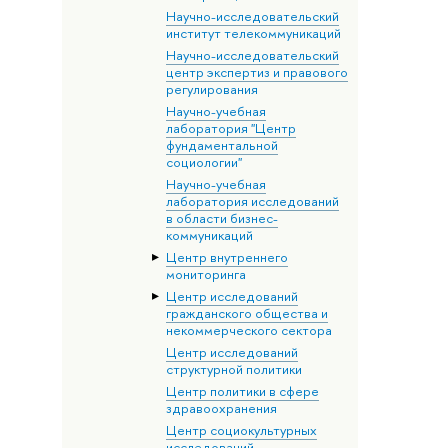
Научно-исследовательский
институт телекоммуникаций
Научно-исследовательский
центр экспертиз и правового
регулирования
Научно-учебная
лаборатория "Центр
фундаментальной
социологии"
Научно-учебная
лаборатория исследований
в области бизнес-
коммуникаций
Центр внутреннего
мониторинга
Центр исследований
гражданского общества и
некоммерческого сектора
Центр исследований
структурной политики
Центр политики в сфере
здравоохранения
Центр социокультурных
исследований