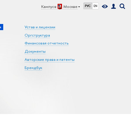
Кампус в
Москве
РУС
EN
и
Устав и лицензии
Оргструктура
Финансовая отчетность
Документы
Авторские права и патенты
Брендбук