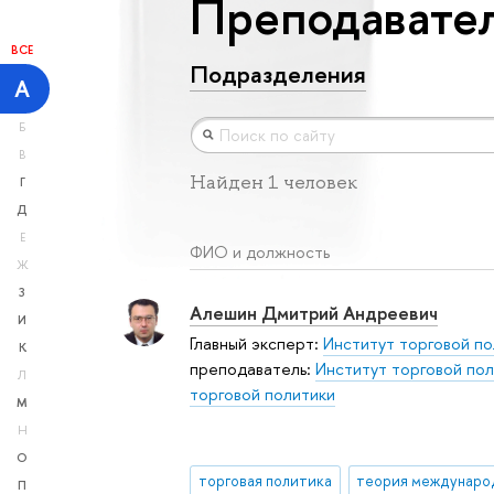
Преподавател
ВСЕ
Подразделения
А
Б
В
Найден 1 человек
Г
Д
Е
ФИО и должность
Ж
З
Алешин Дмитрий Андреевич
И
Главный эксперт:
Институт торговой по
К
преподаватель:
Институт торговой по
Л
торговой политики
М
Н
О
торговая политика
П