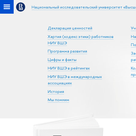
Национальный исследовательский университет «Высш
Декларация ценностей
Уч
Хартия (кодекс этики) работников
На
НИУ ВШЭ
По
Программа развития
За
Цифры и факты
ра
НИУ ВШЭ в рейтингах
Ко
пр
НИУ ВШЭ в международных
ассоциациях
История
Мы помним