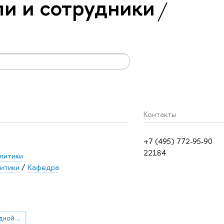
и и сотрудники
Контакты
+7 (495) 772-95-90
22184
литики
литики
/
Кафедра
теория международной торговли