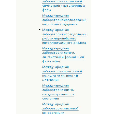
лаборатория зеркальной
симметрии и автоморфных
форм
Международная
лаборатория исследований
населения и здоровья
Международная
лаборатория исследований
русско-европейского
интеллектуального диалога
Международная
лаборатория логики,
лингвистики и формальной
философии
Международная
лаборатория позитивной
психологии личности и
мотивации
Международная
лаборатория физики
конденсированного
состояния
Международная
лаборатория языковой
конвергенции