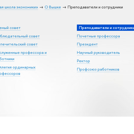
ая школа экономики»
О Вышке
Преподаватели и сотрудники
еный совет
Преподаватели и сотрудник
блюдательный совет
Почетные профессора
печительский совет
Президент
служенные профессора и
Научный руководитель
ботники
Ректор
ллегия ординарных
Профсоюз работников
офессоров