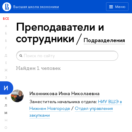
Высшая школа экономики
Меню
ВСЕ
Преподаватели и
А
сотрудники
Б
Подразделения
В
Г
Д
Е
Найден 1 человек
Ж
З
И
Иконникова Инна Николаевна
К
Заместитель начальника отдела:
НИУ ВШЭ в
Л
Нижнем Новгороде
/
Отдел управления
М
закупками
Н
О