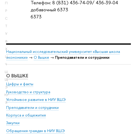
Телефон: 8 (831) 436-74-09/ 436-39-04
П
добавочный 6373
Р
6373
С
Т
У
Ф
Х
Национальный исследовательский университет «Высшая школа
Ц
экономики»
→
О Вышке
→
Преподаватели и сотрудники
Ч
Ш
О ВЫШКЕ
ОБ
Щ
Цифры и факты
Ли
Э
Руководство и структура
Дов
Ю
Устойчивое развитие в НИУ ВШЭ
Ол
Я
Преподаватели и сотрудники
При
Корпуса и общежития
Вы
Закупки
При
Обращения граждан в НИУ ВШЭ
Ас