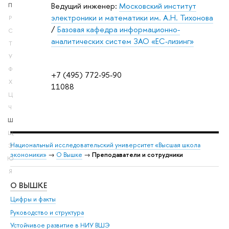
Ведущий инженер:
Московский институт
П
электроники и математики им. А.Н. Тихонова
Р
/
Базовая кафедра информационно-
С
аналитических систем ЗАО «ЕС-лизинг»
Т
У
Ф
+7 (495) 772-95-90
Х
11088
Ц
Ч
Ш
Щ
Национальный исследовательский университет «Высшая школа
Э
экономики»
→
О Вышке
→
Преподаватели и сотрудники
Ю
Я
О ВЫШКЕ
ОБ
Цифры и факты
Ли
Руководство и структура
Дов
Устойчивое развитие в НИУ ВШЭ
Ол