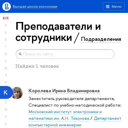
Высшая школа экономики
Меню
ВСЕ
Преподаватели и
А
сотрудники
Б
Подразделения
В
Г
Д
Е
Найден 1 человек
Ж
З
И
Королева Ирина Владимировна
К
Заместитель руководителя департамента,
Л
Специалист по учебно-методической работе:
М
Московский институт электроники и
Н
математики им. А.Н. Тихонова
/
Департамент
компьютерной инженерии
О