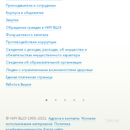
Преподаватели и сотрудники
При
Корпуса и общежития
Вы
Закупки
При
Обращения граждан в НИУ ВШЭ
Ас
Фонд целевого капитала
До
Противодействие коррупции
Цен
Сведения о доходах, расходах, об имуществе и
Би
обязательствах имущественного характера
Об
Сведения об образовательной организации
Обр
Людям с ограниченными возможностями здоровья
Единая платежная страница
Работа в Вышке
© НИУ ВШЭ 1993–2021
Адреса и контакты
Условия
Редактору
использования материалов
Политика
конфиденциальности
Карта сайта