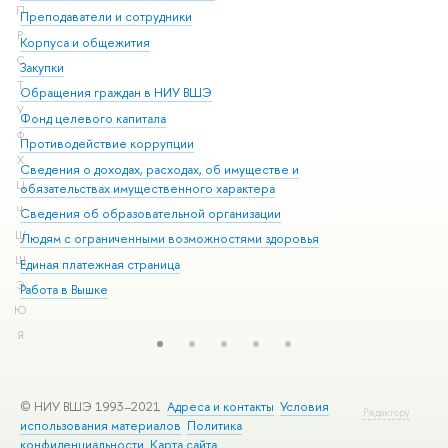
П
Преподаватели и сотрудники
При
Р
Корпуса и общежития
Вы
С
Закупки
При
Т
Обращения граждан в НИУ ВШЭ
Ас
У
Фонд целевого капитала
До
Ф
Противодействие коррупции
Цен
Х
Сведения о доходах, расходах, об имуществе и
Би
Ц
обязательствах имущественного характера
Об
Ч
Сведения об образовательной организации
Обр
Ш
Людям с ограниченными возможностями здоровья
Щ
Единая платежная страница
Э
Работа в Вышке
Ю
Я
© НИУ ВШЭ 1993–2021
Адреса и контакты
Условия
Редактору
использования материалов
Политика
конфиденциальности
Карта сайта