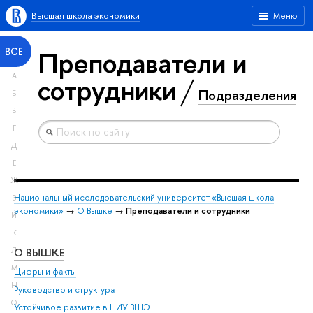
Высшая школа экономики
Меню
Преподаватели и
ВСЕ
А
сотрудники
Подразделения
Б
В
Г
Д
Е
Ж
Национальный исследовательский университет «Высшая школа
З
экономики»
→
О Вышке
→
Преподаватели и сотрудники
И
К
О ВЫШКЕ
ОБ
Л
М
Цифры и факты
Ли
Н
Руководство и структура
Дов
О
Устойчивое развитие в НИУ ВШЭ
Ол