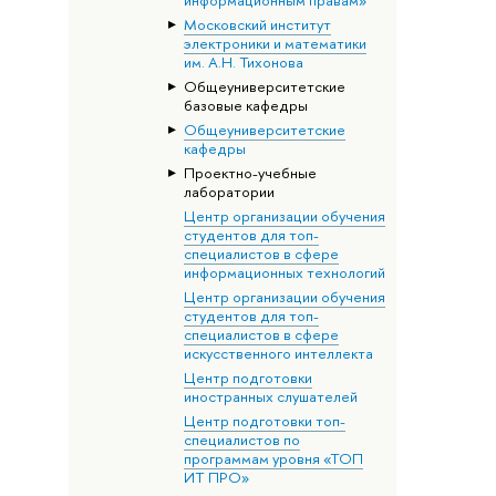
информационным правам»
Московский институт
электроники и математики
им. А.Н. Тихонова
Общеуниверситетские
базовые кафедры
Общеуниверситетские
кафедры
Проектно-учебные
лаборатории
Центр организации обучения
студентов для топ-
специалистов в сфере
информационных технологий
Центр организации обучения
студентов для топ-
специалистов в сфере
искусственного интеллекта
Центр подготовки
иностранных слушателей
Центр подготовки топ-
специалистов по
программам уровня «ТОП
ИТ ПРО»