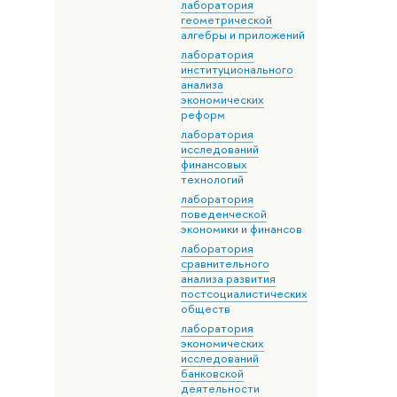
лаборатория
геометрической
алгебры и приложений
лаборатория
институционального
анализа
экономических
реформ
лаборатория
исследований
финансовых
технологий
лаборатория
поведенческой
экономики и финансов
лаборатория
сравнительного
анализа развития
постсоциалистических
обществ
лаборатория
экономических
исследований
банковской
деятельности