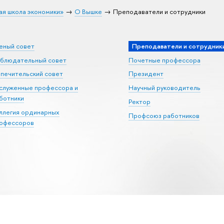
ая школа экономики»
О Вышке
Преподаватели и сотрудники
еный совет
Преподаватели и сотрудник
блюдательный совет
Почетные профессора
печительский совет
Президент
служенные профессора и
Научный руководитель
ботники
Ректор
ллегия ординарных
Профсоюз работников
офессоров