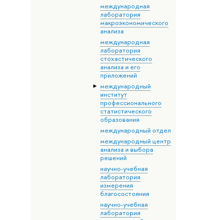
международная
лаборатория
макроэкономического
анализа
международная
лаборатория
стохастического
анализа и его
приложений
международный
институт
профессионального
статистического
образования
международный отдел
международный центр
анализа и выбора
решений
научно-учебная
лаборатория
измерения
благосостояния
научно-учебная
лаборатория