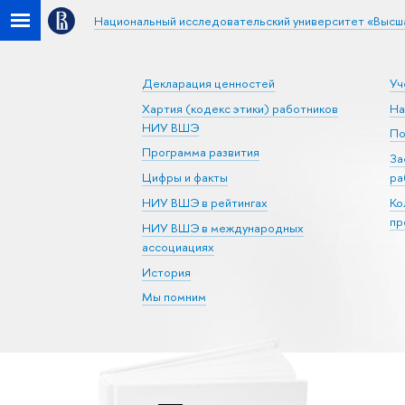
Национальный исследовательский университет «Высш
Декларация ценностей
Уч
Хартия (кодекс этики) работников
На
НИУ ВШЭ
По
Программа развития
За
Цифры и факты
ра
НИУ ВШЭ в рейтингах
Ко
пр
НИУ ВШЭ в международных
ассоциациях
История
Мы помним