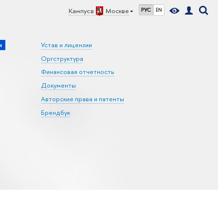
Кампус в
Москве
РУС
EN
и
Устав и лицензии
Оргструктура
Финансовая отчетность
Документы
Авторские права и патенты
Брендбук