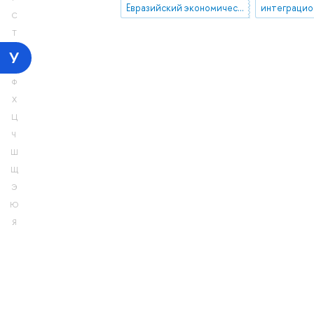
Евразийский экономический союз (ЕАЭС)
С
Т
У
Ф
Х
Ц
Ч
Ш
Щ
Э
Ю
Я