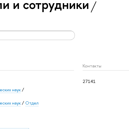
и и сотрудники
Контакты
27141
еских наук
/
еских наук
/
Отдел