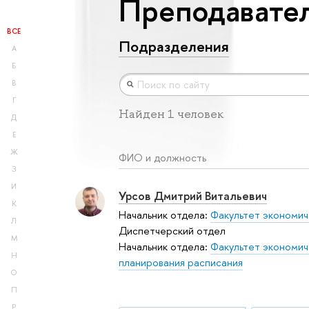
Преподавател
ВСЕ
Подразделения
А
Б
В
Г
Найден 1 человек
Д
Е
Ж
ФИО и должность
З
И
Урсов Дмитрий Витальевич
К
Начальник отдела:
Факультет экономич
Л
Диспетчерский отдел
М
Начальник отдела:
Факультет экономич
Н
планирования расписания
О
П
Р