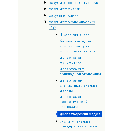
факультет социальных наук
факультет физики
факультет химии
факультет экономических
наук
Школа финансов
базовая кафедра
инфраструктуры
финансовых рынков
департамент
математики
департамент
прикладной экономики
департамент
статистики и анализа
данных
департамент
теоретической
экономики
диспетчерский отдел
институт анализа
предприятий и рынков