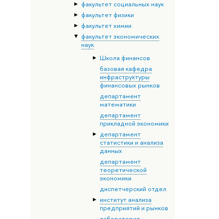
факультет социальных наук
факультет физики
факультет химии
факультет экономических
наук
Школа финансов
базовая кафедра
инфраструктуры
финансовых рынков
департамент
математики
департамент
прикладной экономики
департамент
статистики и анализа
данных
департамент
теоретической
экономики
диспетчерский отдел
институт анализа
предприятий и рынков
лаборатория