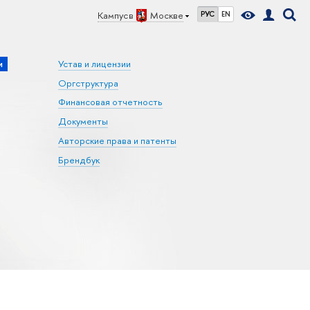
Кампус в
Москве
РУС
EN
и
Устав и лицензии
Оргструктура
Финансовая отчетность
Документы
Авторские права и патенты
Брендбук