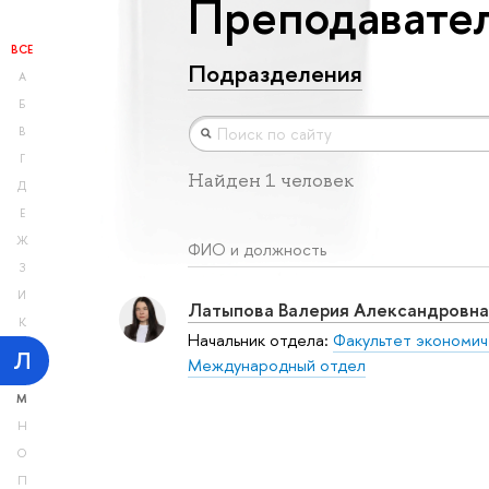
Преподавател
ВСЕ
Подразделения
А
Б
В
Г
Найден 1 человек
Д
Е
Ж
ФИО и должность
З
И
Латыпова Валерия Александровна
К
Начальник отдела:
Факультет экономич
Л
Международный отдел
М
Н
О
П