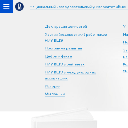
Национальный исследовательский университет «Высш
Декларация ценностей
Уч
Хартия (кодекс этики) работников
На
НИУ ВШЭ
По
Программа развития
За
Цифры и факты
ра
НИУ ВШЭ в рейтингах
Ко
пр
НИУ ВШЭ в международных
ассоциациях
История
Мы помним