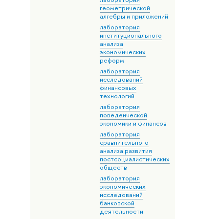
геометрической
алгебры и приложений
лаборатория
институционального
анализа
экономических
реформ
лаборатория
исследований
финансовых
технологий
лаборатория
поведенческой
экономики и финансов
лаборатория
сравнительного
анализа развития
постсоциалистических
обществ
лаборатория
экономических
исследований
банковской
деятельности