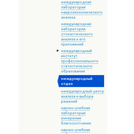
международная
лаборатория
макроэкономического
анализа
международная
лаборатория
стохастического
анализа и его
приложений
международный
институт
профессионального
статистического
образования
международный
отдел
международный центр
анализа и выбора
решений
научно-учебная
лаборатория
измерения
благосостояния
научно-учебная