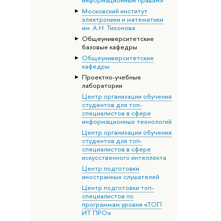
информационным правам»
Московский институт
электроники и математики
им. А.Н. Тихонова
Общеуниверситетские
базовые кафедры
Общеуниверситетские
кафедры
Проектно-учебные
лаборатории
Центр организации обучения
студентов для топ-
специалистов в сфере
информационных технологий
Центр организации обучения
студентов для топ-
специалистов в сфере
искусственного интеллекта
Центр подготовки
иностранных слушателей
Центр подготовки топ-
специалистов по
программам уровня «ТОП
ИТ ПРО»