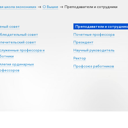
ая школа экономики»
О Вышке
Преподаватели и сотрудники
еный совет
Преподаватели и сотрудник
блюдательный совет
Почетные профессора
печительский совет
Президент
служенные профессора и
Научный руководитель
ботники
Ректор
ллегия ординарных
Профсоюз работников
офессоров