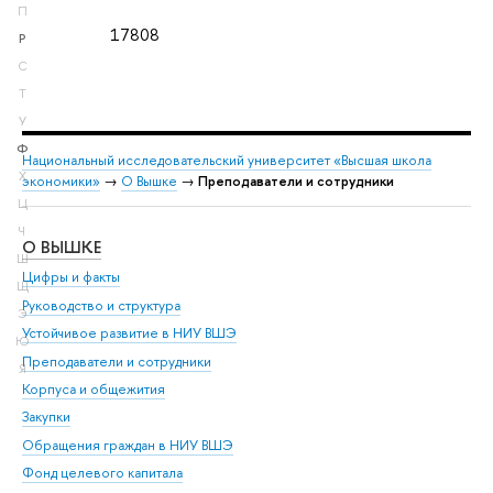
П
17808
Р
С
Т
У
Ф
Национальный исследовательский университет «Высшая школа
Х
экономики»
→
О Вышке
→
Преподаватели и сотрудники
Ц
Ч
О ВЫШКЕ
ОБ
Ш
Цифры и факты
Ли
Щ
Руководство и структура
Дов
Э
Устойчивое развитие в НИУ ВШЭ
Ол
Ю
Преподаватели и сотрудники
При
Я
Корпуса и общежития
Вы
Закупки
При
Обращения граждан в НИУ ВШЭ
Ас
Фонд целевого капитала
До