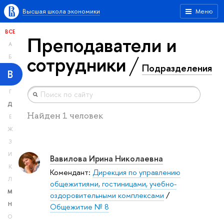
Высшая школа экономики
Меню
ВСЕ
Преподаватели и
А
сотрудники
Б
Подразделения
В
Г
Д
Найден 1 человек
Е
Ж
З
И
Вавилова Ирина Николаевна
К
Комендант:
Дирекция по управлению
Л
общежитиями, гостиницами, учебно-
М
оздоровительными комплексами
/
Н
Общежитие № 8
О