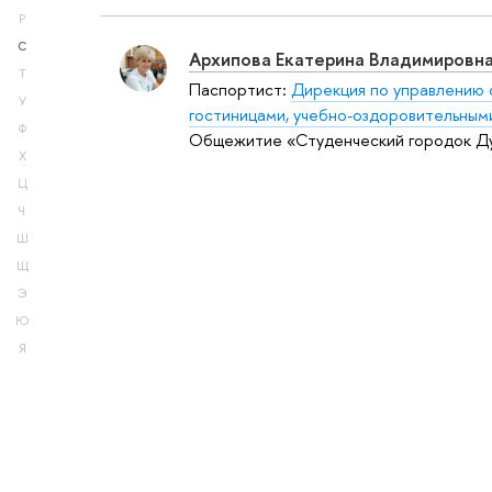
Р
С
Архипова Екатерина Владимировн
Т
Паспортист:
Дирекция по управлению
У
гостиницами, учебно-оздоровительным
Ф
Общежитие «Студенческий городок Д
Х
Ц
Ч
Ш
Щ
Э
Ю
Я