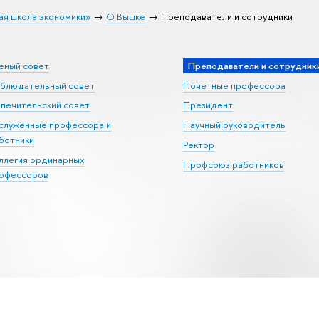
ая школа экономики»
О Вышке
Преподаватели и сотрудники
еный совет
Преподаватели и сотрудник
блюдательный совет
Почетные профессора
печительский совет
Президент
служенные профессора и
Научный руководитель
ботники
Ректор
ллегия ординарных
Профсоюз работников
офессоров