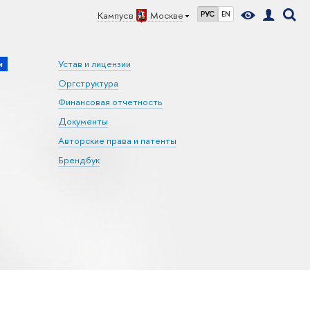
Кампус в
Москве
РУС
EN
и
Устав и лицензии
Оргструктура
Финансовая отчетность
Документы
Авторские права и патенты
Брендбук