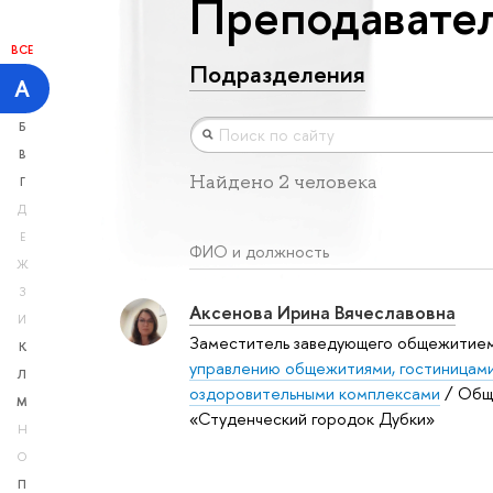
Преподавател
ВСЕ
Подразделения
А
Б
В
Найдено 2 человека
Г
Д
Е
ФИО и должность
Ж
З
Аксенова Ирина Вячеславовна
И
Заместитель заведующего общежитие
К
управлению общежитиями, гостиницами
Л
оздоровительными комплексами
/ Общ
М
«Студенческий городок Дубки»
Н
О
П