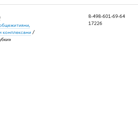
а
8-498-601-69-64
17226
 общежитиями,
и комплексами
/
убки»