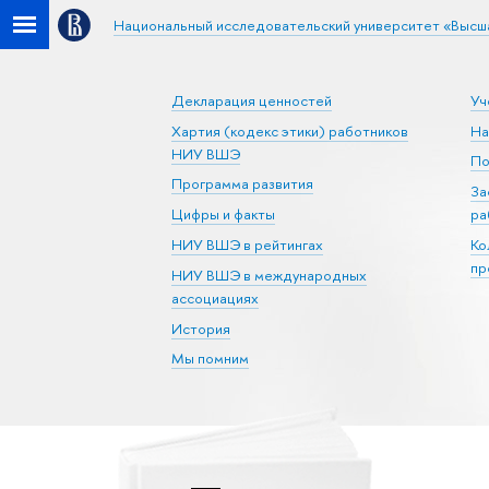
Национальный исследовательский университет «Высш
Декларация ценностей
Уч
Хартия (кодекс этики) работников
На
НИУ ВШЭ
По
Программа развития
За
Цифры и факты
ра
НИУ ВШЭ в рейтингах
Ко
пр
НИУ ВШЭ в международных
ассоциациях
История
Мы помним