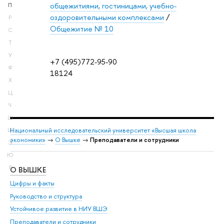
общежитиями, гостиницами, учебно-
П
оздоровительными комплексами
/
Р
Общежитие № 10
С
Т
У
+7 (495)772-95-90
Ф
18124
Х
Ц
Ч
Ш
Национальный исследовательский университет «Высшая школа
Щ
экономики»
→
О Вышке
→
Преподаватели и сотрудники
Э
Ю
Я
О ВЫШКЕ
ОБ
Цифры и факты
Ли
Руководство и структура
Дов
Устойчивое развитие в НИУ ВШЭ
Ол
Преподаватели и сотрудники
При