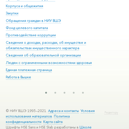
Корпуса и общежития
Вы
Закупки
При
Обращения граждан в НИУ ВШЭ
Ас
Фонд целевого капитала
До
Противодействие коррупции
Цен
Сведения о доходах, расходах, об имуществе и
Би
обязательствах имущественного характера
Об
Сведения об образовательной организации
Обр
Людям с ограниченными возможностями здоровья
Единая платежная страница
Работа в Вышке
© НИУ ВШЭ 1993–2021
Адреса и контакты
Условия
Редактору
использования материалов
Политика
конфиденциальности
Карта сайта
Шрифты HSE Sans и HSE Slab разработаны в
Школе