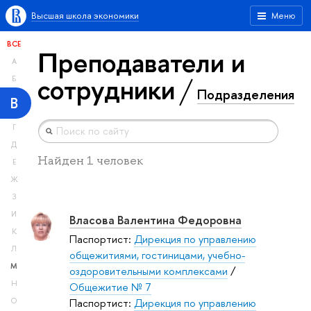
Высшая школа экономики
Меню
ВСЕ
Преподаватели и
А
сотрудники
Б
Подразделения
В
Г
Д
Найден 1 человек
Е
Ж
З
И
Власова Валентина Федоровна
К
Паспортист:
Дирекция по управлению
Л
общежитиями, гостиницами, учебно-
М
оздоровительными комплексами
/
Н
Общежитие № 7
Паспортист:
Дирекция по управлению
О