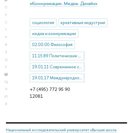
О
«Коммуникации. Медиа. Дизайн»
П
Р
социология
креативные индустрии
С
Т
медиа и коммуникации
У
02.00.00 Философия
Ф
Х
11.15.89 Политические коммуникации. Массовая информация. Общественное мнение
Ц
19.01.11 Современное состояние и перспективы изучения проблем массовой коммуникации, журналистики, средств массовой информации
Ч
Ш
19.01.17 Международное сотрудничество в области изучения проблем массовой коммуникации
Щ
+7 (495) 772 95 90
Э
12081
Ю
Я
Национальный исследовательский университет «Высшая школа