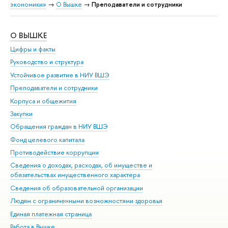
экономики»
→
О Вышке
→
Преподаватели и сотрудники
О ВЫШКЕ
ОБ
Цифры и факты
Ли
Руководство и структура
Дов
Устойчивое развитие в НИУ ВШЭ
Ол
Преподаватели и сотрудники
При
Корпуса и общежития
Вы
Закупки
При
Обращения граждан в НИУ ВШЭ
Ас
Фонд целевого капитала
До
Противодействие коррупции
Цен
Сведения о доходах, расходах, об имуществе и
Би
обязательствах имущественного характера
Об
Сведения об образовательной организации
Обр
Людям с ограниченными возможностями здоровья
Единая платежная страница
Работа в Вышке