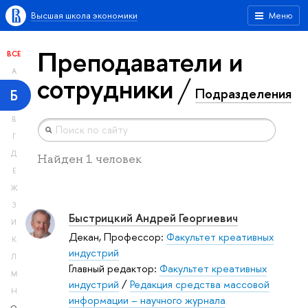
Высшая школа экономики
Меню
Преподаватели и
ВСЕ
А
сотрудники
Подразделения
Б
В
Г
Д
Найден 1 человек
Е
Ж
З
Быстрицкий Андрей Георгиевич
И
Декан, Профессор:
Факультет креативных
К
индустрий
Л
Главный редактор:
Факультет креативных
М
индустрий
/
Редакция средства массовой
Н
информации – научного журнала