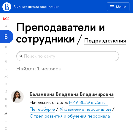
Высшая школа экономики
Меню
ВСЕ
Преподаватели и
А
сотрудники
Б
Подразделения
В
Г
Д
Найден 1 человек
Е
Ж
З
И
Баландина Владлена Владимировна
К
Начальник отдела:
НИУ ВШЭ в Санкт-
Л
Петербурге
/
Управление персоналом
/
М
Отдел развития и обучения персонала
Н
О