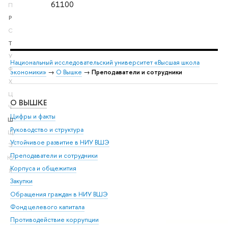
61100
П
Р
С
Т
У
Национальный исследовательский университет «Высшая школа
Ф
экономики»
→
О Вышке
→
Преподаватели и сотрудники
Х
Ц
О ВЫШКЕ
ОБ
Ч
Цифры и факты
Ли
Ш
Руководство и структура
Дов
Щ
Устойчивое развитие в НИУ ВШЭ
Ол
Э
Преподаватели и сотрудники
При
Ю
Корпуса и общежития
Вы
Я
Закупки
При
Обращения граждан в НИУ ВШЭ
Ас
Фонд целевого капитала
До
Противодействие коррупции
Цен